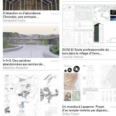
Yverdon - PROJECT
D'abandon et d'abondance.
PROJECT
Choindez, une entropie
naturelle (JU) - PROJECT
Alexandra Fuchs
+
Add
project
to
collections
SUGI 杉 Ecole professionnelle du
PROJ
bois dans le village d’Ueno,
Japon - PROJECT
Camille Wetzel
1+1=3. Des carrières
PROJECT
abandonnées aux centres de
données: un nouvel écosystème -
Matthieu Brasebin
PROJECT
+
Add
project
to
collections
Un mundus à Lausanne. Projet
PROJ
d'un temple-toilette par digestion
- PROJECT
Gilles Caron