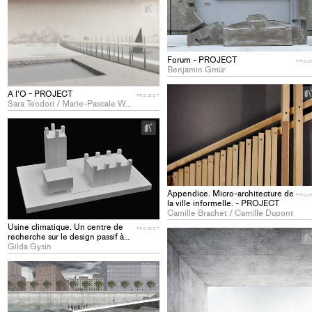
+
Add
project
to
Forum - PROJECT
collections
PROJ
Benjamin Gmür
A l'O - PROJECT
PROJECT
Sara Teodori / Marie-Pascale Wellinger
+
Add
project
to
collections
Appendice. Micro-architecture de
PROJ
la ville informelle. - PROJECT
Camille Brachet / Camille Dupont
Usine climatique. Un centre de
PROJECT
recherche sur le design passif à
Getafe (E) - PROJECT
Gilda Gysin
+
Add
project
to