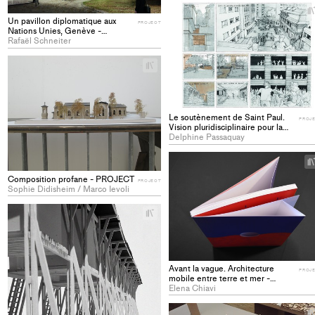
Un pavillon diplomatique aux
PROJECT
Nations Unies, Genève -
PROJECT
Rafaël Schneiter
+
Add
project
to
collections
Le soutènement de Saint Paul.
PROJ
Vision pluridisciplinaire pour la
réhabilitation d'un délaissé urbain
Delphine Passaquay
- PROJECT
Composition profane - PROJECT
PROJECT
Sophie Didisheim / Marco Ievoli
+
Add
project
to
collections
Avant la vague. Architecture
PROJ
mobile entre terre et mer -
PROJECT
Elena Chiavi