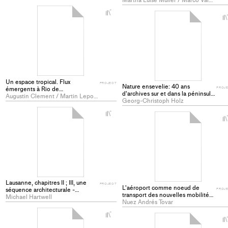
+
Add
project
to
collections
Un espace tropical. Flux
PROJECT
Nature ensevelie: 40 ans
émergents à Rio de
PROJ
d'archives sur et dans la péninsule
Janeiro (Brésil) - PROJECT
Augustin Clement / Martin Lepoutre
de Kalasatama (Finlande). -
Georg-Christoph Holz
PROJECT
+
Add
project
to
collections
Lausanne, chapitres II ; III, une
PROJECT
L'aéroport comme noeud de
séquence architecturale -
PROJ
transport des nouvelles mobilités
PROJECT
Michael Hartwell
- PROJECT
Nuez Andrés Tovar
+
Add