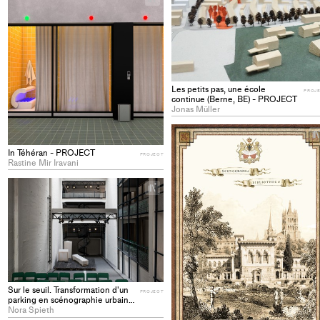
Add
project
to
collections
Les petits pas, une école
PROJ
continue (Berne, BE) - PROJECT
Jonas Müller
In Téhéran - PROJECT
PROJECT
Rastine Mir Iravani
+
Add
project
to
collections
Sur le seuil. Transformation d'un
PROJECT
parking en scénographie urbaine
- PROJECT
Nora Spieth