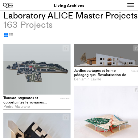
Search
N
Living Archives
Laboratory ALICE Master Projects
163 Projects
Display
Display
as
as
+
grid
table
Add
project
to
Jardins partagés et ferme
collections
PROJ
pédagogique. Revalorisation de
l’identité agricole de Bernex -
Benjamin Laville
PROJECT
Traumas, stigmates et
PROJECT
opportunités ferroviaires.
Reconnexion, réaffectation et
Pedro Maiurano
revalorisation de la friche du
Grand Pré à Lausanne -
+
PROJECT
Add
project
to