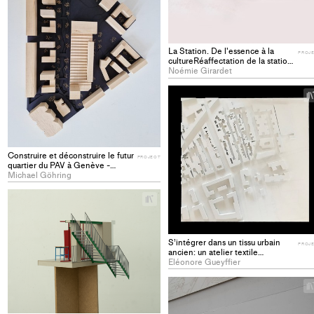
collections
La Station. De l'essence à la
PROJ
cultureRéaffectation de la station-
service Shell au PAV - PROJECT
Noémie Girardet
Construire et déconstruire le futur
PROJECT
quartier du PAV à Genève -
PROJECT
Michael Göhring
+
Add
project
to
S’intégrer dans un tissu urbain
PROJ
collections
ancien: un atelier textile
d’insertion pour les Audoniens -
Eléonore Gueyffier
PROJECT