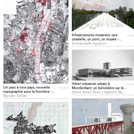
project
to
collections
Infrastructures mutantes: une
PROJ
citadelle, un pont, un musée -
PROJECT
Emmanuelle Agustoni
Hôtel industriel urbain à
PROJ
Un parc à trois pays, nouvelle
Montbrillant: un belvédère sur les
PROJECT
topographie pour la frontière -
rails - PROJECT
Steve Amez-Droz / Valentin Baertschi
PROJECT
Myriam Treiber
+
Add
project
to
collections