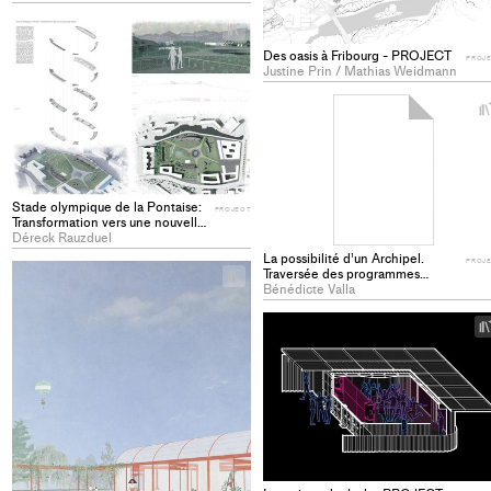
+
Add
Des oasis à Fribourg - PROJECT
PROJ
project
Justine Prin / Mathias Weidmann
to
collections
Stade olympique de la Pontaise:
PROJECT
Transformation vers une nouvelle
oasis urbaine - PROJECT
Déreck Rauzduel
La possibilité d’un Archipel.
PROJ
Traversée des programmes
+
Add
incertains - PROJECT
Bénédicte Valla
project
to
collections