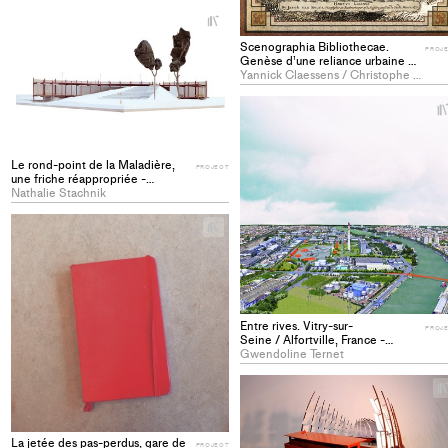
+
Add
Scenographia Bibliothecae.
PROJ
project
Genèse d’une reliance urbaine et
to
sociale de la bibliothèque
Yannick Claessens / Christophe Pittet
contemporaine - PROJECT
collections
Le rond-point de la Maladière,
PROJECT
une friche réappropriée -
PROJECT
Nathalie Stachnik
+
Add
project
to
collections
Entre rives. Vitry-sur-
PROJ
Seine / Alfortville, France -
PROJECT
Gwendoline Ternet
La jetée des pas-perdus, gare de
PROJECT