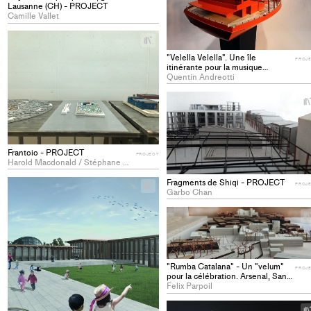
Lausanne (CH) - PROJECT
Camille Vallet
+
Add
"Velella Velella". Une île
PROJ
project
itinérante pour la musique
to
acoustique - PROJECT
Quentin Andreotti
collections
Frantoio - PROJECT
PROJECT
Harold Macdonald / Stéphane Mauger
Fragments de Shiqi - PROJECT
+
PROJ
Garbo Chan
Add
project
to
collections
"Rumba Catalana" - Un "velum"
PROJ
pour la célébration. Arsenal, San
Jaume, Perpinya, Pyrénées
Felix Parpoil
Orientales, F - PROJECT