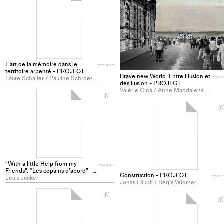
Add
project
to
collections
L'art de la mémoire dans le
PROJECT
territoire arpenté - PROJECT
Brave new World. Entre illusion et
Laure Schaller / Pauline Schroeter
PROJ
désillusion - PROJECT
Valérie Cina / Anne Maddalena Käppeli
+
Add
project
to
collections
“With a little Help from my
PROJECT
Friends”. “Les copains d'abord” -
Construction - PROJECT
PROJECT
Louis Jucker
PROJ
Jonas Läubli / Régis Widmer
+
Add
project
to