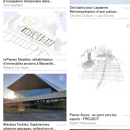
d’occupation temporaire dans
l'espace public lausannois -
Tom Gaillard
Des bains pour Lausanne.
PROJECT
PROJ
Réinterprétation d'une culture
+
oubliée sur l'arc lémanique -
Charles Dubois / Lara Giorla
Add
PROJECT
project
to
collections
rePanser Noailles: réhabilitation
PROJECT
d'immeubles anciens à Marseille -
PROJECT
Albane De Vaulx
+
Add
project
to
collections
Pierre-Scize : un pont vers les
PROJ
esprits - PROJECT
Sarah Hahusseau
Brèches Fertiles. Expériences
PROJECT
urbaines sauvages, collectives et