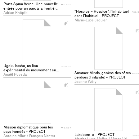
Porta Spina Verde. Une nouvelle
PROJECT
entrée pour un parc à la frontière
“Hospice – Hospice”, l'inhabituel
italo-suisse (CH, I) - PROJECT
Adrian Knöpfel
PROJ
dans l'habituel - PROJECT
Marie-Luce Jaquier
+
Add
project
to
collections
Ugoku basho, un lieu
PROJECT
expérimental du mouvement en
Summer Minds, genèse des côtes
montagne - PROJECT
Anaël Poveda
PROJ
perdues (Finlande) - PROJECT
Jeanne Wéry
+
Add
project
to
collections
Mission diplomatique pour les
PROJECT
pays inondés - PROJECT
Lakeborn-e - PROJECT
Antoine Allaz / François Nantermod
PROJ
Martha Luise Müller / Marco Valeria Zamora