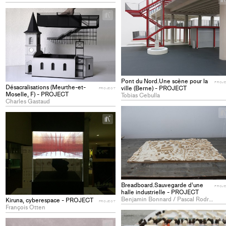
+
Add
project
to
collections
Pont du Nord.Une scène pour la
PROJ
Désacralisations (Meurthe-et-
ville (Berne) - PROJECT
PROJECT
Moselle, F) - PROJECT
Tobias Cebulla
Charles Gastaud
+
Add
project
to
collections
Breadboard.Sauvegarde d’une
PROJ
halle industrielle - PROJECT
Benjamin Bonnard / Pascal Rodrigues Telo R.
Kiruna, cyberespace - PROJECT
PROJECT
François Otten
+