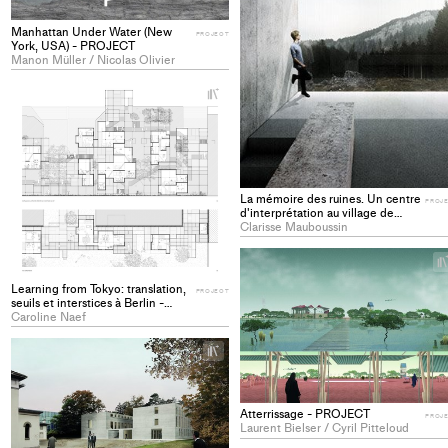
collections
Manhattan Under Water (New
PROJECT
York, USA) - PROJECT
Manon Müller / Nicolas Olivier
+
Add
project
to
collections
La mémoire des ruines. Un centre
PROJ
d'interprétation au village de
Valchevrière, Vercors, France -
Clarisse Mauboussin
PROJECT
Learning from Tokyo: translation,
PROJECT
seuils et interstices à Berlin -
PROJECT
Caroline Naef
+
Add
project
to
Atterrissage - PROJECT
PROJ
collections
Laurent Bielser / Cyril Pitteloud