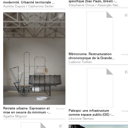
spécifique (Sao Paulo, Brésil) -
modernité. Urbanité territoriale -
PROJECT
Stéphanie Droux / Assunçâo Natacha Fernandes
PROJECT
Aurélie Dupuis / Catherine Seiler
+
Add
project
to
collections
Métronome. Restructuration
PROJ
chronotopique de la Grande
Place, Vevey - PROJECT
Ludovic Tiollier
Retraite urbaine. Expression et
PROJECT
Palexpo: une infrastructure
mise en oeuvre du minimum -
PROJ
comme espace public (GE) -
PROJECT
Agathe Mignon
PROJECT
Léonore Nemec
+