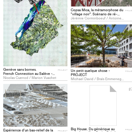
Copsa Mica, la métamorphose du
PROJ
"village noir". Scénario de ré-
industrialisation d'un ancien site
Jérémie Corminboeuf / Antoine Ducry
métallurgique en Roumanie -
PROJECT
Genève sans bornes.
Un petit quelque chose -
PROJECT
PROJ
French Connection au Salève -
PROJECT
PROJECT
Nicolas Cuenod / Marion Vuachet
Michael David / Braïs Emmenegger
+
Add
project
to
collections
Big House. Du générique au
Expérience d'un bas-relief de la
PROJ
PROJECT