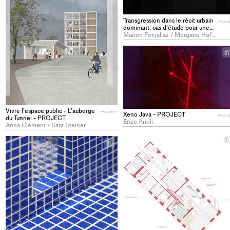
Transgression dans le récit urbain
PROJ
dominant: cas d’étude pour une
possibilité de trouble au Quartier
Marion Fonjallaz / Morgane Hofstetter
du Flon - PROJECT
Vivre l'espace public - L'auberge
PROJECT
Xeno Java - PROJECT
PROJ
du Tunnel - PROJECT
Enzo Arioli
Anna Clément / Sara Steiner
+
Add
project
to
collections