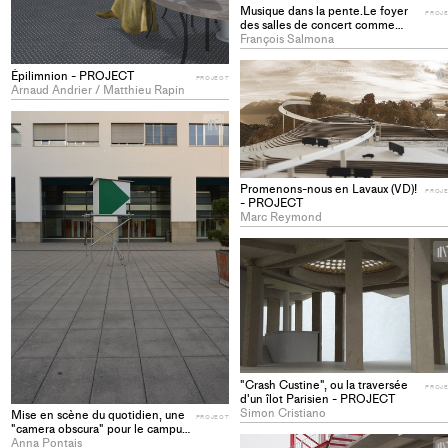
Musique dans la pente.Le foyer
PROJ
des salles de concert comme
connexion de deux niveaux de
François Salmona
ville, promenade de la Solitude,
Lausanne - PROJECT
Épilimnion - PROJECT
PROJECT
Arnaud Andrier / Matthieu Rapin
+
Add
project
to
Promenons-nous en Lavaux (VD)!
PROJ
collections
- PROJECT
Marc Reymond
"Crash Custine", ou la traversée
PROJ
d'un îlot Parisien - PROJECT
Simon Cristiano
Mise en scène du quotidien, une
PROJECT
"camera obscura" pour le campus
lausannois - PROJECT
Anna Pontais