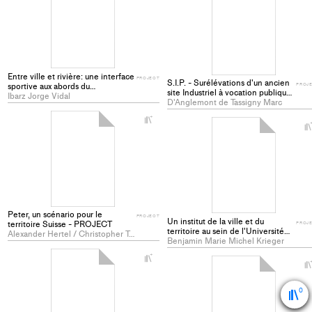
project
to
collections
Entre ville et rivière: une interface
PROJECT
S.I.P. - Surélévations d'un ancien
sportive aux abords du
PROJ
site Industriel à vocation publique
Manzanares à Madrid (E) -
Ibarz Jorge Vidal
- PROJECT
D'Anglemont de Tassigny Marc
PROJECT
+
Add
project
to
collections
Peter, un scénario pour le
PROJECT
Un institut de la ville et du
territoire Suisse - PROJECT
PROJ
territoire au sein de l'Université
Alexander Hertel / Christopher Tan
de Strasbourg (F) - PROJECT
Benjamin Marie Michel Krieger
+
Add
project
0
to
collections