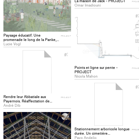
La maison de Jack - PROJECT
PROJ
Omar Imadiouni
Paysage éducatif. Une
PROJECT
promenade le long de la Panke,
Soldinerkiez, Berlin - PROJECT
Lucie Vogl
+
Add
project
Points et ligne sur pente -
PROJ
to
PROJECT
Nicola Mahon
collections
Rendre leur Abbatiale aux
PROJECT
Payernois. Réaffectation de
l'Abbatiale de Payerne en une
André Dib
bibliothèque - PROJECT
+
Add
project
Stationnement arboricole longue
PROJ
to
durée. Un cimetière
contemporain et collectif à
Pavo Andelic
collections