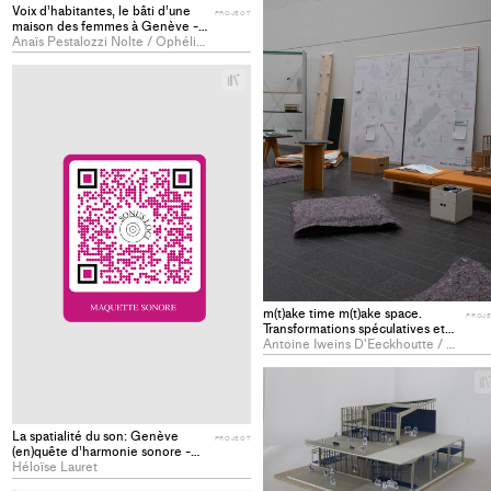
Voix d’habitantes, le bâti d’une
PROJECT
maison des femmes à Genève -
PROJECT
Anaïs Pestalozzi Nolte / Ophélie Pinto
+
Add
project
to
collections
m(t)ake time m(t)ake space.
PROJ
Transformations spéculatives et
respons(h)ables du milieu EPFL et
Antoine Iweins D'Eeckhoutte / Noémie Zurbriggen
de sa production de savoir -
PROJECT
La spatialité du son: Genève
PROJECT
(en)quête d’harmonie sonore -
PROJECT
Héloïse Lauret