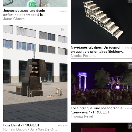
Jeunes pousses: une école
PROJECT
enfantine et primaire à la
Bourdonnette (Lausanne, VD) -
Jonas Christe
PROJECT
+
Add
project
to
Navétanes urbaines. Un tournoi
PROJ
collections
en quartiers prioritaires (Bobigny,
Seine-Saint-Denis) - PROJECT
Nicolas Ferreira
Folie pratique, une scénographie
PROJ
“zen-kawaï” - PROJECT
Thomas Revel
Four Banal - PROJECT
PROJECT
Romain Dubuis / Julia Van De Graaf