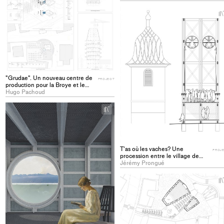
"Grudae". Un nouveau centre de
PROJECT
production pour la Broye et le
village de Cugy (FR) - PROJECT
Hugo Pachoud
+
Add
project
to
collections
T'as où les vaches? Une
PROJ
procession entre le village de
Buix (JU) et ses vignes -
Jérémy Prongué
PROJECT