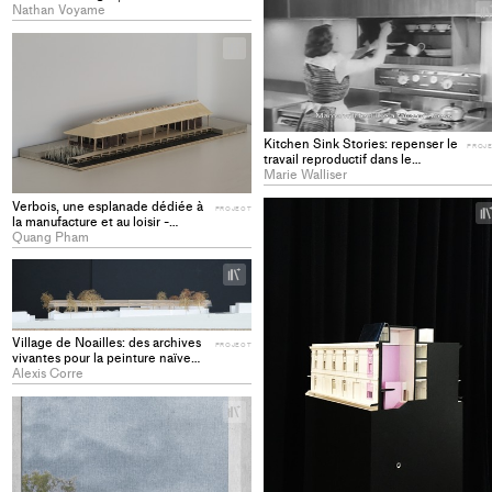
pacifiques dans les espaces
Nathan Voyame
communs stériles de l’EPFL -
PROJECT
+
Add
project
to
collections
Kitchen Sink Stories: repenser le
PROJ
travail reproductif dans le
logement collectif Cas d’étude à
Marie Walliser
Lausanne, chemin de Fontenay -
PROJECT
Verbois, une esplanade dédiée à
PROJECT
la manufacture et au loisir -
PROJECT
Quang Pham
+
Add
project
to
Village de Noailles: des archives
PROJECT
collections
vivantes pour la peinture naïve
haïtienne - PROJECT
Alexis Corre
+
Add
project
to
collections