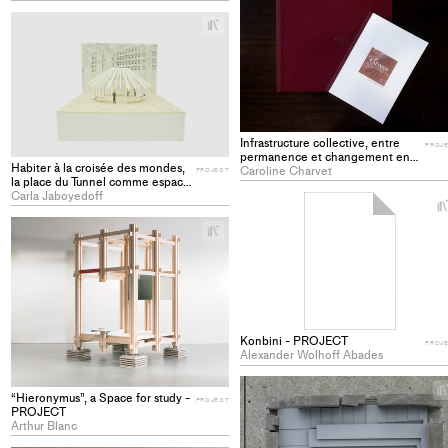
+
Add
project
to
collections
Infrastructure collective, entre
PROJ
permanence et changement en
Habiter à la croisée des mondes,
milieu agraire - Ladakh, Himalaya
Caroline Charvet
PROJECT
la place du Tunnel comme espace
- PROJECT
de rencontre, Lausanne -
Carla Jaboyedoff
PROJECT
+
Add
project
to
collections
Konbini - PROJECT
PROJ
Alexander Wolhoff Abades
“Hieronymus”, a Space for study -
PROJECT
PROJECT
Arthur Blanc