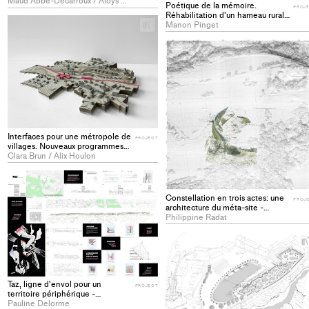
Maud Abbé-Decarroux / Aloys Mützenberg
Poétique de la mémoire.
PROJ
Réhabilitation d'un hameau rural,
+
Cranves-Sales - PROJECT
Manon Pinget
Add
project
to
collections
Interfaces pour une métropole de
PROJECT
villages. Nouveaux programmes
de gares dans le Pays de Gex -
Clara Brun / Alix Houlon
PROJECT
+
Add
Constellation en trois actes: une
project
PROJ
architecture du méta-site -
to
PROJECT
Philippine Radat
collections
Taz, ligne d'envol pour un
PROJECT
territoire périphérique -
PROJECT
Pauline Delorme