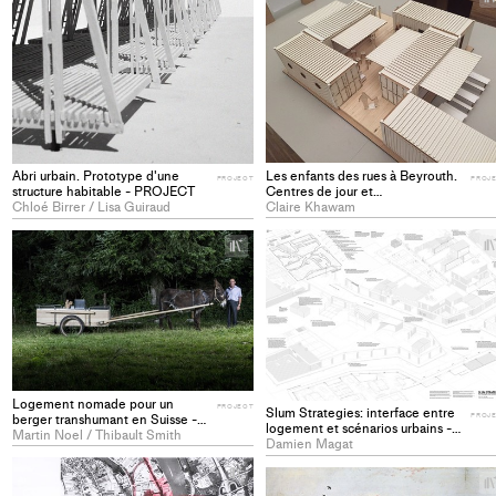
Les enfants des rues à Beyrouth.
Abri urbain. Prototype d'une
PROJ
PROJECT
Centres de jour et
structure habitable - PROJECT
d'hébergement (Liban) -
Claire Khawam
Chloé Birrer / Lisa Guiraud
PROJECT
+
Add
project
to
collections
Logement nomade pour un
PROJECT
Slum Strategies: interface entre
berger transhumant en Suisse -
PROJ
logement et scénarios urbains -
PROJECT
Martin Noel / Thibault Smith
PROJECT
Damien Magat
+
Add