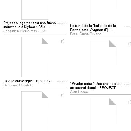
collections
Projet de logement sur une friche
PROJECT
Le canal de la Traille. Ile de la
industrielle à Klybeck, Bâle -
PROJ
Barthelasse, Avignon (F) -
PROJECT
Sébastien Pierre Max Guidi
PROJECT
Brasil Diana Elisiario
+
Add
project
to
collections
La ville chimérique - PROJECT
PROJECT
“Psycho redux”. Une architecture
Capucine Claudet
PROJ
au second degré - PROJECT
Alan Hasoo
+
Add
project
to
collections