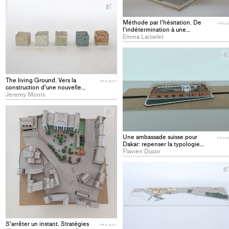
+
Add
Méthode par l’hésitation. De
project
PROJ
l’indétermination à une
to
scénographie de l’évènementiel,
Emma Larcelet
cas d’études des Halles Nord de
collections
Beaulieu à Lausanne. - PROJECT
The living Ground. Vers la
PROJECT
construction d’une nouvelle
culture du matériau - PROJECT
Jeremy Morris
+
Add
project
Une ambassade suisse pour
to
PROJ
Dakar: repenser la typologie
collections
diplomatique - PROJECT
Flavien Ducor
S’arrêter un instant. Stratégies
PROJECT