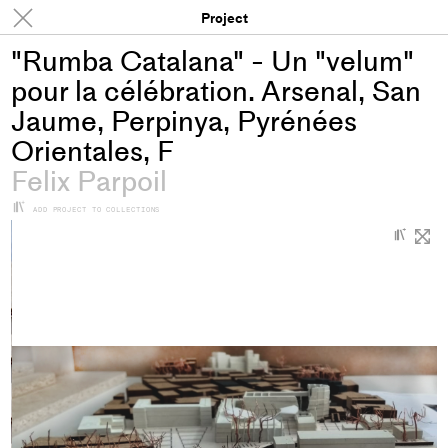
Projects
Project
"Rumba Catalana" - Un "velum"
pour la célébration. Arsenal, San
Jaume, Perpinya, Pyrénées
Orientales, F
Felix Parpoil
+
ADD PROJECT TO COLLECTIONS
+
Add
proje
to
colle