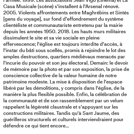
l'armée. 1999. Les associations Jean Vigo (cinéma) et La
Casa Musicale (scène) s'installent à l'Arsenal rénové.
2005. Violents affrontements entre Maghrébins et Sintés
[gens du voyage], sur fond d'effondrement du système
clientéliste et communautariste entretenu par la mairie
depuis les années 1950. 2018. Les hauts murs militaires
dissimulent le site et sa vie sociale en pleine
effervescence; l'église est toujours interdite d'accès, à
l'instar du bâti sous scellés, promis à rejoindre le lot des
amples destructions, quartiers médiévaux menacés par
l'incurie du pouvoir et son jeu électoral. Demain: le devoir
de mémoire par la photo et par son exposition, la prise de
conscience collective de la valeur humaine de notre
patrimoine modeste. La mise à disposition de l'espace
libéré par les démolitions, y compris dans l'église, de la
manière la plus flexible possible. Enfin, la célébration de
la communauté et de son rassemblement par un velum
rappelant la légèreté claustrale et s'appuyant sur les
constructions militaires. Tandis qu'à Sant Jaume, des
guérilleros structurels et culturels interviendraient pour
défendre ce qui tient encore...