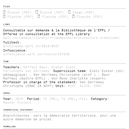
FILES
Énoncé (PDF)
Énoncé (PDF)
Image (PDF)
,
,
,
Planche (PDF)
Planche (PDF)
Planche (PDF)
,
,
LINKS
Consultable sur demande à la Bibliothèque de l'EPFL /
Offered in consultation at the EPFL Library:
epfl.ch/campus/library/fr/domaines/architecture-urbanisme/
fulltext:
archivesma.epfl.ch/2018/088/
Infoscience:
infoscience.epfl.ch/record/257656
TEAM
Teachers:
Raffael Baur
,
Dieter Dietz
,
Christophe van Gerrewey
Supervision team:
Dietz Dieter (dir.
pédagogique) ; Van Gerrewey Christophe (prof.) ; Baur
Raffael (maître EPFL) ; Von Moos Charlotte (expert)
Professor in charge of the statement:
Van Gerrewey
Christophe (ENAC IA ACHT)
Unit:
ACHT
,
ALICE
,
ENAC
INFOS
Year:
2018
Period:
Y1 (MA)
,
Y2 (MA)
,
Fall
Category:
Master Project
THEORETICAL STATEMENT
Anarchitectes: vers la démocratie territoriale, pour une
autre démarche de projet.
PERMALINK