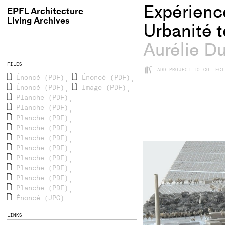
Expérience
EPFL Architecture
Living Archives
Urbanité t
Aurélie D
FILES
+
ADD PROJECT TO COLLECT
Énoncé (PDF)
Énoncé (PDF)
,
,
Énoncé (PDF)
Image (PDF)
,
,
Planche (PDF)
,
Planche (PDF)
,
Planche (PDF)
,
Planche (PDF)
,
Planche (PDF)
,
Planche (PDF)
,
Planche (PDF)
,
Planche (PDF)
,
Planche (PDF)
,
Planche (PDF)
,
Énoncé (JPG)
LINKS