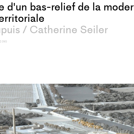
 d'un bas-relief de la moder
erritoriale
upuis
/
Catherine Seiler
IONS