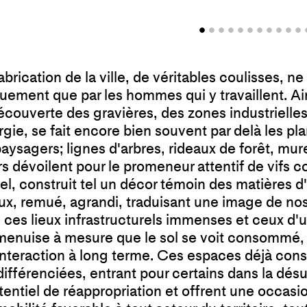
brication de la ville, de véritables coulisses, ne
uement que par les hommes qui y travaillent. Ain
découverte des gravières, des zones industrielle
gie, se fait encore bien souvent par delà les pl
sagers; lignes d'arbres, rideaux de forêt, mure
rs dévoilent pour le promeneur attentif de vifs c
l, construit tel un décor témoin des matières d'
eux, remué, agrandi, traduisant une image de no
 ces lieux infrastructurels immenses et ceux d'
amenuise à mesure que le sol se voit consommé, 
interaction à long terme. Ces espaces déjà cons
différenciées, entrant pour certains dans la dés
entiel de réappropriation et offrent une occasio