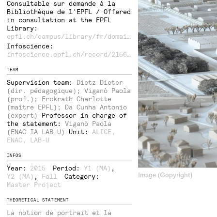
Consultable sur demande à la
Bibliothèque de l'EPFL / Offered
in consultation at the EPFL
Library:
epfl.ch/campus/library/fr/domaines/architecture-urbanisme/
Infoscience:
infoscience.epfl.ch/record/215662
TEAM
Supervision team:
Dietz Dieter
(dir. pédagogique); Viganò Paola
(prof.); Erckrath Charlotte
(maître EPFL); Da Cunha Antonio
(expert)
Professor in charge of
the statement:
Viganò Paola
(ENAC IA LAB-U)
Unit:
ALICE
,
ENAC
,
LAB-U
INFOS
Year:
2015
Period:
Y1 (MA)
,
Image (Copyright)
Y2 (MA)
,
Fall
Category:
Master Project
THEORETICAL STATEMENT
La notion de portrait et la