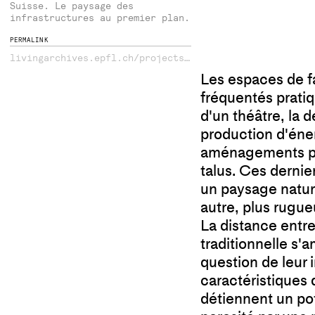
Suisse. Le paysage des
infrastructures au premier plan.
PERMALINK
livingarchives.epfl.ch/projects/2222/experience-dun-bas-relief-de-la-modernite-urbanite-territoriale/
Les espaces de fa
fréquentés pratiq
d'un théâtre, la 
production d'éner
aménagements pay
talus. Ces dernie
un paysage nature
autre, plus rugu
La distance entre
traditionnelle s'
question de leur 
caractéristiques 
détiennent un pot