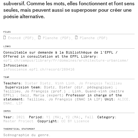
subversif. Comme les mots, elles fonctionnent et font sens
seules, mais peuvent aussi se superposer pour créer une
poésie alternative.
FILES
Énoncé (PDF)
Planche (PDF)
Planche (PDF)
,
,
LINKS
Consultable sur demande à la Bibliothèque de l'EPFL /
Offered in consultation at the EPFL Library:
epfl.ch/campus/library/fr/domaines/architecture-urbanisme/
Infoscience:
infoscience.epfl.ch/record/289416
TEAM
Teachers:
Dieter Dietz
,
Vinh Linh
,
Jo François Taillieu
Supervision team:
Dietz, Dieter (dir. pédagogique) ;
Taillieu, Jo François (prof.) ; Linh, Quand-vinh (maître
EPFL) ; Saiz, Maria (expert)
Professor in charge of the
statement:
Taillieu, Jo François (ENAC IA LIF)
Unit:
ALICE
,
ENAC
,
LIF
INFOS
Year:
2021
Period:
Y1 (MA)
,
Y2 (MA)
,
Fall
Category:
Master Project
Copyright:
CC BY Licence
THEORETICAL STATEMENT
Scénographie du genre.