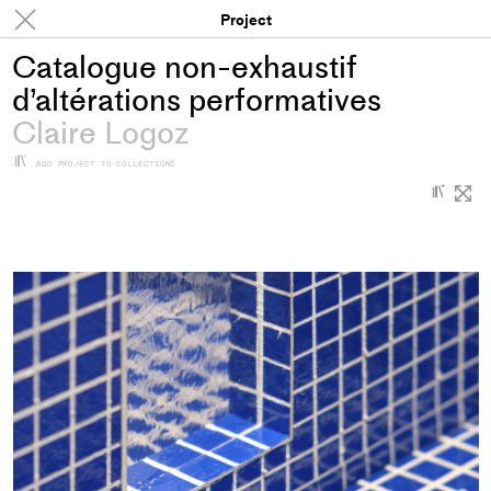
Projects
Project
Catalogue non-exhaustif
d’altérations performatives
Claire Logoz
+
ADD PROJECT TO COLLECTIONS
+
Add
proje
to
colle