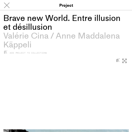
Projects
Project
Brave new World. Entre illusion
et désillusion
Valérie Cina
/
Anne Maddalena
Käppeli
+
ADD PROJECT TO COLLECTIONS
+
Add
proje
to
colle