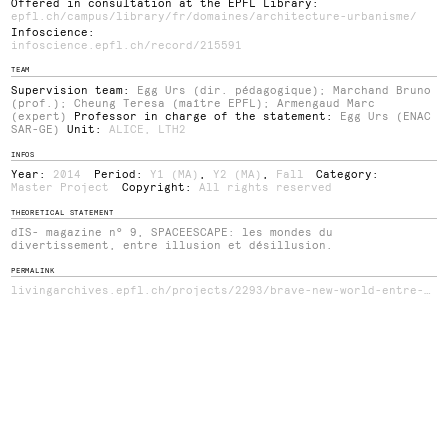
Offered in consultation at the EPFL Library:
epfl.ch/campus/library/fr/domaines/architecture-urbanisme/
Infoscience:
infoscience.epfl.ch/record/215591
TEAM
Supervision team:
Egg Urs (dir. pédagogique); Marchand Bruno
(prof.); Cheung Teresa (maître EPFL); Armengaud Marc
(expert)
Professor in charge of the statement:
Egg Urs (ENAC
SAR-GE)
Unit:
ALICE
,
LTH2
INFOS
Year:
2014
Period:
Y1 (MA)
,
Y2 (MA)
,
Fall
Category:
Master Project
Copyright:
All rights reserved
THEORETICAL STATEMENT
dIS- magazine n° 9, SPACEESCAPE: les mondes du
divertissement, entre illusion et désillusion.
PERMALINK
livingarchives.epfl.ch/projects/2293/brave-new-world-entre-illusion-et-desillusion/