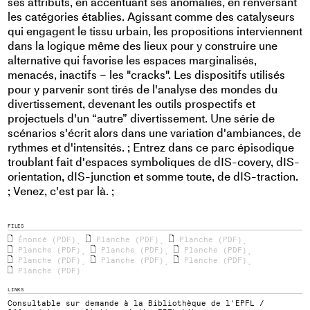
ses attributs, en accentuant ses anomalies, en renversant
les catégories établies. Agissant comme des catalyseurs
qui engagent le tissu urbain, les propositions interviennent
dans la logique même des lieux pour y construire une
alternative qui favorise les espaces marginalisés,
menacés, inactifs – les "cracks". Les dispositifs utilisés
pour y parvenir sont tirés de l'analyse des mondes du
divertissement, devenant les outils prospectifs et
projectuels d'un “autre” divertissement. Une série de
scénarios s'écrit alors dans une variation d'ambiances, de
rythmes et d'intensités. ; Entrez dans ce parc épisodique
troublant fait d'espaces symboliques de dIS-covery, dIS-
orientation, dIS-junction et somme toute, de dIS-traction.
; Venez, c'est par là. ;
FILES
Énoncé (PDF)
Planche (PDF)
Planche (PDF)
,
,
,
Planche (PDF)
Planche (PDF)
Planche (PDF)
,
,
,
Planche (PDF)
Planche (PDF)
Planche (PDF)
,
,
,
Planche (PDF)
LINKS
Consultable sur demande à la Bibliothèque de l'EPFL /