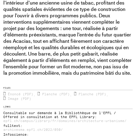
l’intérieur d’une ancienne usine de tabac, profitant des
qualités spatiales évidentes de ce type de construction
pour l’ouvrir à divers programmes publics. Deux
interventions supplémentaires viennent compléter le
projet par des logements : une tour, réalisée à partir
d’éléments préexistants, marque l’entrée du futur quartier
des Acacias, tout en affichant fièrement son caractère
réemployé et les qualités durables et écologiques qui en
découlent. Une barre, de plus petit gabarit, réalisée
également à partir d’éléments en remploi, vient compléter
l’ensemble pour former un îlot moderne, non pas issu de
la promotion immobilière, mais du patrimoine bâti du site.
FILES
Énoncé (PDF)
Planche (PDF)
Planche (PDF)
,
,
,
Image (PDF)
LINKS
Consultable sur demande à la Bibliothèque de l'EPFL /
Offered in consultation at the EPFL Library:
epfl.ch/campus/library/fr/domaines/architecture-urbanisme/
fulltext:
archivesma.epfl.ch/2022/050/
Infoscience: