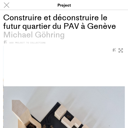
Projects
Project
Construire et déconstruire le
futur quartier du PAV à Genève
Michael Göhring
+
ADD PROJECT TO COLLECTIONS
+
Add
proje
to
colle