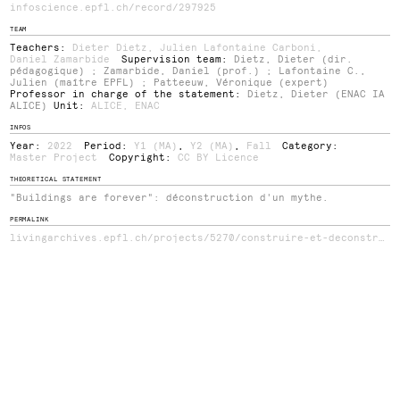
infoscience.epfl.ch/record/297925
TEAM
Teachers:
Dieter Dietz
,
Julien Lafontaine Carboni
,
Daniel Zamarbide
Supervision team:
Dietz, Dieter (dir.
pédagogique) ; Zamarbide, Daniel (prof.) ; Lafontaine C.,
Julien (maître EPFL) ; Patteeuw, Véronique (expert)
Professor in charge of the statement:
Dietz, Dieter (ENAC IA
ALICE)
Unit:
ALICE
,
ENAC
INFOS
Year:
2022
Period:
Y1 (MA)
,
Y2 (MA)
,
Fall
Category:
Master Project
Copyright:
CC BY Licence
THEORETICAL STATEMENT
"Buildings are forever": déconstruction d'un mythe.
PERMALINK
livingarchives.epfl.ch/projects/5270/construire-et-deconstruire-le-futur-quartier-du-pav-a-geneve/