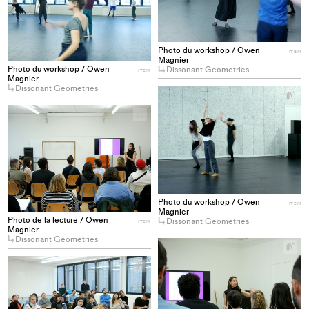
collections
Photo du workshop / Owen
ITEM
Magnier
Photo du workshop / Owen
Dissonant Geometries
ITEM
Magnier
Dissonant Geometries
+
Ad
+
pro
Add
to
project
col
to
collections
Photo du workshop / Owen
ITEM
Magnier
Photo de la lecture / Owen
Dissonant Geometries
ITEM
Magnier
Dissonant Geometries
+
Ad
+
pro
Add
to
project
col
to