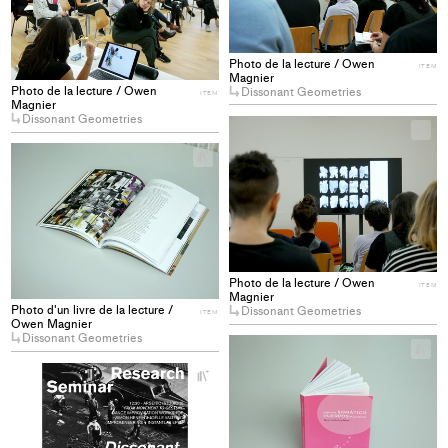
collections
Photo de la lecture / Owen
ITEM
Magnier
Photo de la lecture / Owen
Dissonant Geometries
ITEM
Magnier
Dissonant Geometries
+
Ad
+
pro
Add
to
project
col
to
collections
Photo de la lecture / Owen
ITEM
Magnier
Photo d'un livre de la lecture /
Dissonant Geometries
ITEM
Owen Magnier
Dissonant Geometries
+
Ad
+
pro
Add
to
project
col
to