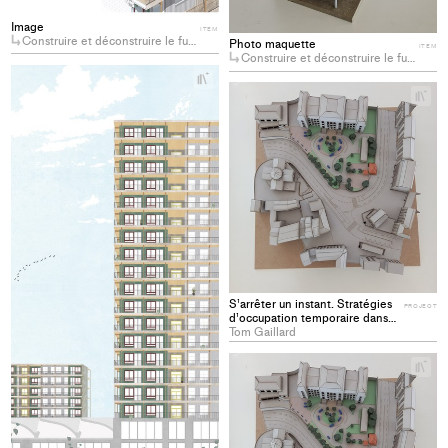
Image
ITEM
Construire et déconstruire le futur quartier du PAV à Genève
Photo maquette
ITEM
Construire et déconstruire le futur quartier du PAV à Genève
+
Add
+
Ad
project
pro
to
to
collections
col
S’arrêter un instant. Stratégies
PROJECT
d’occupation temporaire dans
l'espace public lausannois
Tom Gaillard
+
Ad
pro
to
col