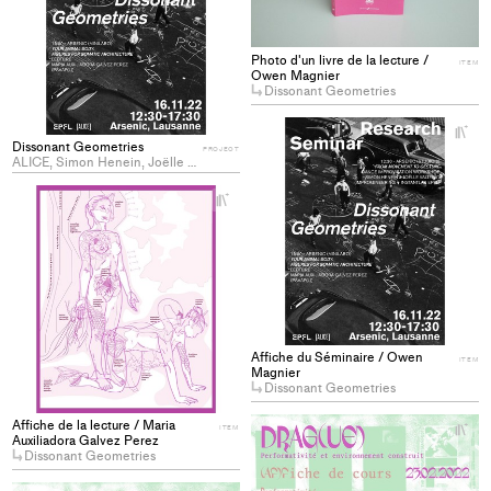
collections
Photo d'un livre de la lecture /
ITEM
Owen Magnier
Dissonant Geometries
+
Ad
Dissonant Geometries
PROJECT
ALICE, Simon Henein, Joëlle Valterio, Maria Auxiliadora Galvez Perez
pro
to
+
Add
col
project
to
collections
Affiche du Séminaire / Owen
ITEM
Magnier
Dissonant Geometries
Affiche de la lecture / Maria
+
ITEM
Auxiliadora Galvez Perez
Ad
Dissonant Geometries
pro
to