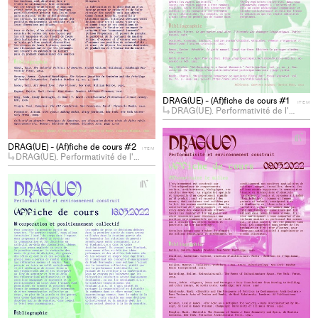
DRAG(UE) - (Af)fiche de cours #1
ITEM
DRAG(UE). Performativité de l'environnement construit.
+
Ad
DRAG(UE) - (Af)fiche de cours #2
ITEM
DRAG(UE). Performativité de l'environnement construit.
pro
to
+
col
Add
project
to
collections