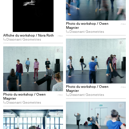
col
Photo du workshop / Owen
ITEM
Magnier
Dissonant Geometries
Affiche du workshop / Nora Roth
ITEM
Dissonant Geometries
+
Ad
+
pro
Add
to
project
col
to
collections
Photo du workshop / Owen
ITEM
Magnier
Photo du workshop / Owen
Dissonant Geometries
ITEM
Magnier
Dissonant Geometries
+
Ad
+
pro
Add
to
project
col
to