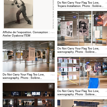
Do Not Carry Your Flag Too Low,
I
Trojans Installation. Photo : Solène
Hoffmann. ITEM
Affiche de l'exposition. Conception :
ITEM
Atelier Dyakova ITEM
+
Add
Do Not Carry Your Flag Too Low,
I
project
scenography. Photo : Solène
Hoffmann ITEM
to
collections
Do Not Carry Your Flag Too Low,
ITEM
scenography. Photo : Solène
Hoffmann ITEM
+
Add
Do Not Carry Your Flag Too Low,
I
project
scenography. Photo : Solène
Hoffmann ITEM
to
collections