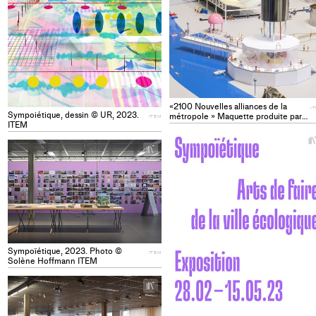
«2100 Nouvelles alliances de la
I
Sympoiétique, dessin © UR, 2023.
métropole » Maquette produite par
ITEM
ITEM
UR, Peaks, Altitude 35 ITEM
+
Add
project
to
collections
Sympoïétique, 2023. Photo ©
ITEM
Solène Hoffmann ITEM
+
Add
project