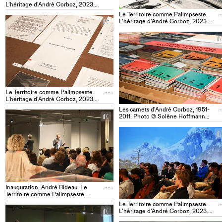
L'héritage d'André Corboz, 2023.
Photo © Solène Hoffmann ITEM
Le Territoire comme Palimpseste.
I
+
L'héritage d'André Corboz, 2023.
Add
Photo © Solène Hoffmann ITEM
project
to
collections
Le Territoire comme Palimpseste.
ITEM
L'héritage d'André Corboz, 2023.
Photo © Solène Hoffmann ITEM
Les carnets d'André Corboz, 1951-
I
+
2011. Photo © Solène Hoffmann
Add
ITEM
project
to
collections
Inauguration, André Bideau. Le
ITEM
Territoire comme Palimpseste.
L'héritage d'André Corboz. 2023.
Le Territoire comme Palimpseste.
I
Photo © Solène Hoffmann ITEM
+
L'héritage d'André Corboz, 2023.
Add
Photo © Solène Hoffmann ITEM