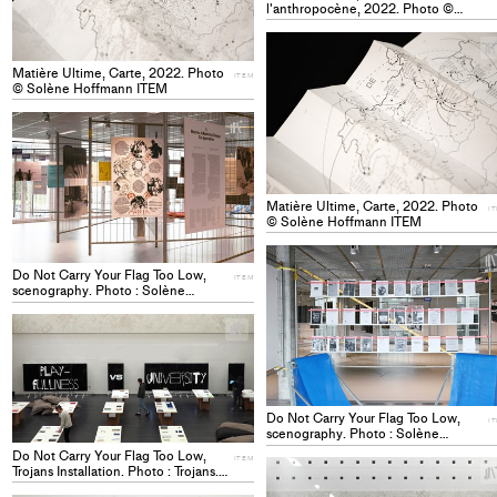
l'anthropocène, 2022. Photo ©
Solène Hoffmann ITEM
Matière Ultime, Carte, 2022. Photo
ITEM
© Solène Hoffmann ITEM
+
Add
project
to
Matière Ultime, Carte, 2022. Photo
collections
I
© Solène Hoffmann ITEM
Do Not Carry Your Flag Too Low,
ITEM
scenography. Photo : Solène
Hoffmann ITEM
+
Add
project
to
collections
Do Not Carry Your Flag Too Low,
I
scenography. Photo : Solène
Hoffmann ITEM
Do Not Carry Your Flag Too Low,
ITEM
Trojans Installation. Photo : Trojans.
ITEM