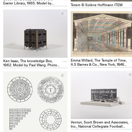
Exeter Library, 1965. Model by
Totem © Solène Hoffmann ITEM
I
Solène Hoffmann and Clémence
Dubuis, l’atelier des maquettes
+
EPFL. Photo by Tanguy Auffret-
Add
Postel ITEM
project
to
collections
Emma Willard, The Temple of Time,
Ken Isaac, The knowledge Box,
I
ITEM
A.S Barnes & Co., New York, 1846
1962. Model by Paul Wang. Photo
ITEM
by Tanguy Auffret-Postel ITEM
+
Add
project
to
collections
Venturi, Scott Brown and Associates,
I
Inc., National Collegiate Football
Hall of Fame, New Brunswick, New