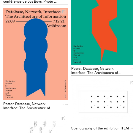
conférence de Jos Boys. Photo :
Solène Hoffmann ITEM
+
Add
project
to
collections
Poster. Database, Network,
I
Interface: The Architecture of
Information. Graphic design: Atelier
Dyakova. ITEM
Poster. Database, Network,
ITEM
Interface: The Architecture of
Information. Graphic design: Atelier
Dyakova. ITEM
+
Add
project
Scenography of the exhibition ITEM
I