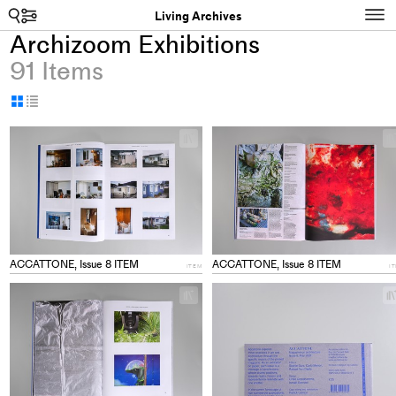
Search
N
Living Archives
Archizoom Exhibitions
91 Items
Display
Display
as
as
+
grid
table
Add
project
to
collections
ACCATTONE, Issue 8 ITEM
ACCATTONE, Issue 8 ITEM
ITEM
I
+
Add
project
to
collections