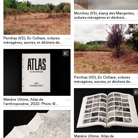
to
collections
Monthey (VS), étang des Mangettes,
I
ordures ménagères et déchets
chimiques, de 1961 à 2000. Photo ©
Solène Hoffmann ITEM
Penthaz (VD), En Colliare, ordures
ITEM
ménagères, scories, et déchets de
chantiers/terre d'excavation, de
1980 à 1996. Photo © Solène
+
Hoffmann ITEM
Add
project
to
collections
Penthaz (VD), En Colliare, ordures
I
ménagères, scories, et déchets de
chantiers/terre d'excavation, de
1980 à 1996. Photo © Solène
Hoffmann ITEM
Matière Ultime, Atlas de
ITEM
l'anthropocène, 2022. Photo ©
Solène Hoffmann ITEM
+
Add
project
to
Matière Ultime, Atlas de
collections
I