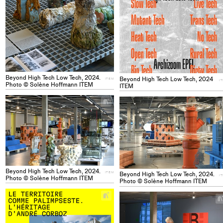
Beyond High Tech Low Tech, 2024.
Beyond High Tech Low Tech, 2024
ITEM
I
Photo © Solène Hoffmann ITEM
ITEM
+
Add
project
to
collections
Beyond High Tech Low Tech, 2024.
ITEM
Beyond High Tech Low Tech, 2024.
I
Photo © Solène Hoffmann ITEM
Photo © Solène Hoffmann ITEM
+
Add
project
to