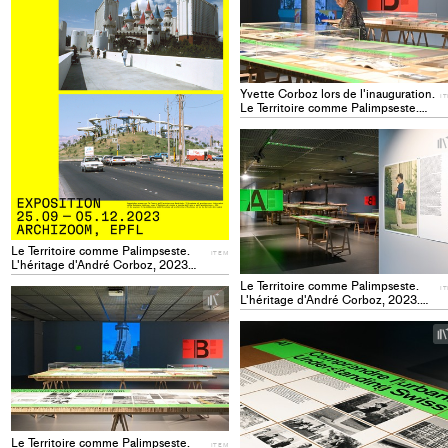
collections
Yvette Corboz lors de l'inauguration.
I
Le Territoire comme Palimpseste.
L'héritage d'André Corboz, 2023.
Photo © Solène Hoffmann ITEM
Le Territoire comme Palimpseste.
ITEM
L'héritage d'André Corboz, 2023
ITEM
Le Territoire comme Palimpseste.
I
+
L'héritage d'André Corboz, 2023.
Add
Photo © Solène Hoffmann ITEM
project
to
collections
Le Territoire comme Palimpseste.
ITEM