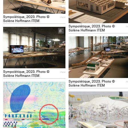
Sympoïétique, 2023. Photo ©
ITEM
Solène Hoffmann ITEM
Sympoïétique, 2023. Photo ©
I
+
Solène Hoffmann ITEM
Add
project
to
collections
Sympoïétique, 2023. Photo ©
ITEM
Solène Hoffmann ITEM
Sympoïétique, 2023. Photo ©
I
+
Solène Hoffmann ITEM
Add
project
to
collections