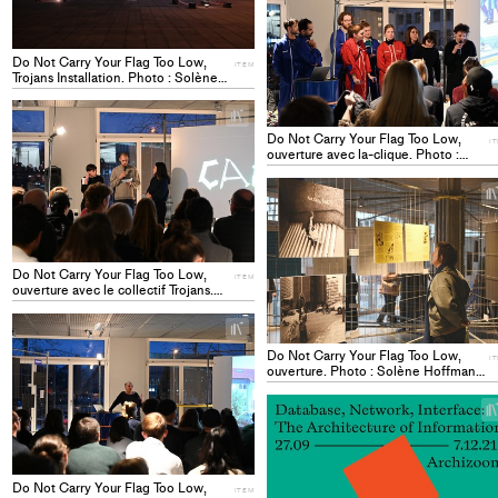
Do Not Carry Your Flag Too Low,
ITEM
Trojans Installation. Photo : Solène
Hoffmann. ITEM
+
Add
Do Not Carry Your Flag Too Low,
I
project
ouverture avec la-clique. Photo :
Solène Hoffmann ITEM
to
collections
Do Not Carry Your Flag Too Low,
ITEM
ouverture avec le collectif Trojans.
Photo : Solène Hoffmann ITEM
+
Add
Do Not Carry Your Flag Too Low,
I
project
ouverture. Photo : Solène Hoffmann
ITEM
to
collections
Do Not Carry Your Flag Too Low,
ITEM