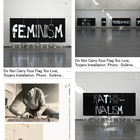
+
Add
project
to
collections
Do Not Carry Your Flag Too Low,
I
Trojans Installation. Photo : Solène
Hoffmann. ITEM
Do Not Carry Your Flag Too Low,
ITEM
Trojans Installation. Photo : Solène
Hoffmann. ITEM
+
Add
project
to
collections