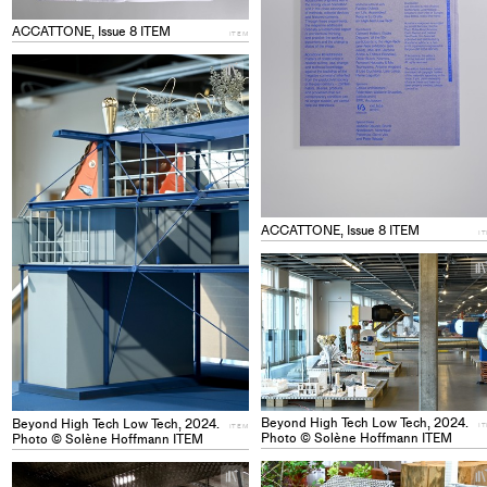
ACCATTONE, Issue 8 ITEM
ITEM
+
Add
project
to
collections
ACCATTONE, Issue 8 ITEM
I
Beyond High Tech Low Tech, 2024.
Beyond High Tech Low Tech, 2024.
I
ITEM
Photo © Solène Hoffmann ITEM
Photo © Solène Hoffmann ITEM
+