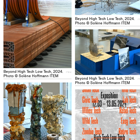
Beyond High Tech Low Tech, 2024.
I
Photo © Solène Hoffmann ITEM
Beyond High Tech Low Tech, 2024.
ITEM
Photo © Solène Hoffmann ITEM
Beyond High Tech Low Tech, 2024.
I
Photo © Solène Hoffmann ITEM
+
Add
project
to
collections