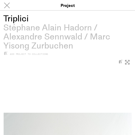
Projects
Project
Triplici
Stéphane Alain Hadorn
/
Alexandre Sennwald
/
Marc
Yisong Zurbuchen
+
ADD PROJECT TO COLLECTIONS
+
Add
proje
to
colle