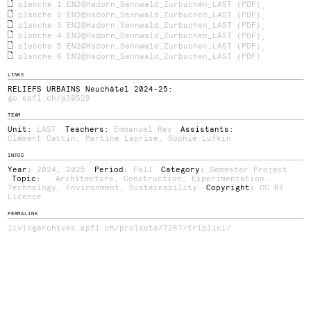
planche 1 EN2@Hadorn_Sennwald_Zurbuchen_LAST (PDF)
,
planche 2 EN2@Hadorn_Sennwald_Zurbuchen_LAST (PDF)
,
planche 3 EN2@Hadorn_Sennwald_Zurbuchen_LAST (PDF)
,
planche 4 EN2@Hadorn_Sennwald_Zurbuchen_LAST (PDF)
,
planche 5 EN2@Hadorn_Sennwald_Zurbuchen_LAST (PDF)
,
planche 6 EN2@Hadorn_Sennwald_Zurbuchen_LAST (PDF)
LINKS
RELIEFS URBAINS Neuchâtel 2024-25:
go.epfl.ch/a30529
TEAM
Unit:
LAST
Teachers:
Emmanuel Rey
Assistants:
Clément Cattin
,
Martine Laprise
,
Sophie Lufkin
INFOS
Year:
2024
,
2025
Period:
Fall
Category:
Semester Project
Topic:
Architecture
,
Construction
,
Experimentation
,
Technology
,
Environment
,
Sustainability
Copyright:
CC BY
Licence
PERMALINK
livingarchives.epfl.ch/projects/7287/triplici/