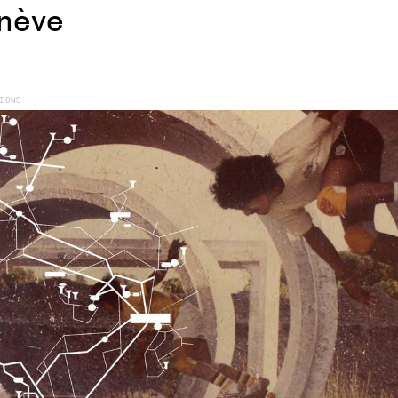
nève
IONS