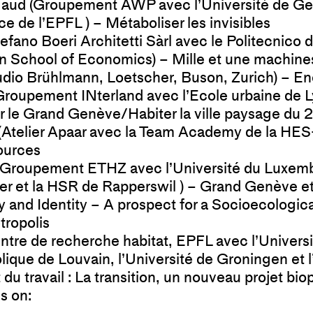
aud (
Groupement AWP
avec l’Université de G
ice
de l’EPFL ) – Métaboliser les invisibles
efano Boeri Architetti
Sàrl avec le Politecnico d
 School of Economics) – Mille et une machine
udio Brühlmann, Loetscher, Buson
, Zurich) – 
Groupement INterland
avec l
’Ecole urbaine de 
r le Grand Genève/Habiter la ville paysage du 2
(
Atelier Apaar
avec la
Team Academy de la HES
ources
 (Groupement ETHZ avec l’Université du Luxem
rier et la HSR de Rapperswil ) – Grand Genève et
 and Identity – A prospect for a Socioecological
ropolis
ntre de recherche habitat, EPFL
avec l’Univers
olique de Louvain, l’Université de Groningen et l
 du travail : La transition, un nouveau projet bio
s on: