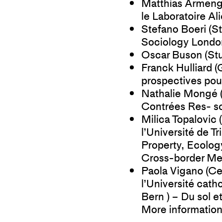
Matthias Armeng
le
Laboratoire Al
Stefano Boeri (
St
Sociology London
Oscar Buson (
St
Franck Hulliard (
prospectives pou
Nathalie Mongé 
Contrées Res- s
Milica Topalovic
l’Université de T
Property, Ecology
Cross-border Met
Paola Vigano (
Ce
l’Université cath
Bern ) – Du sol et
More information