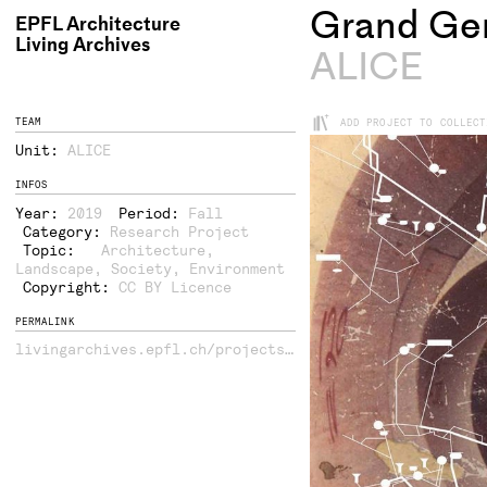
Grand Ge
EPFL Architecture
Living Archives
ALICE
+
TEAM
ADD PROJECT TO COLLECT
Unit:
ALICE
INFOS
Year:
2019
Period:
Fall
Category:
Research Project
Topic:
Architecture
,
Landscape
,
Society
,
Environment
Copyright:
CC BY Licence
PERMALINK
livingarchives.epfl.ch/projects/5358/grand-geneve/