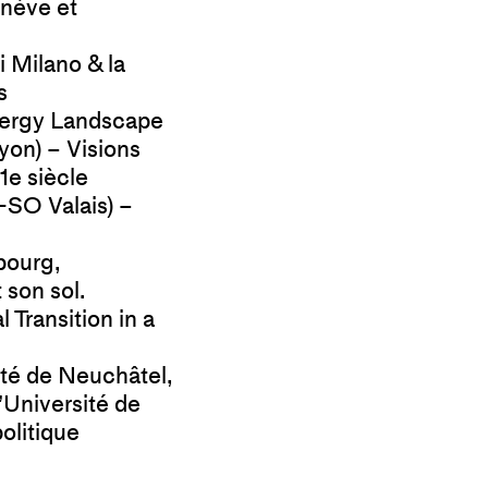
enève et
i Milano & la
s
Energy Landscape
Lyon
) – Visions
1e siècle
-SO Valais
) –
bourg,
 son sol.
 Transition in a
ité de Neuchâtel,
’Université de
politique