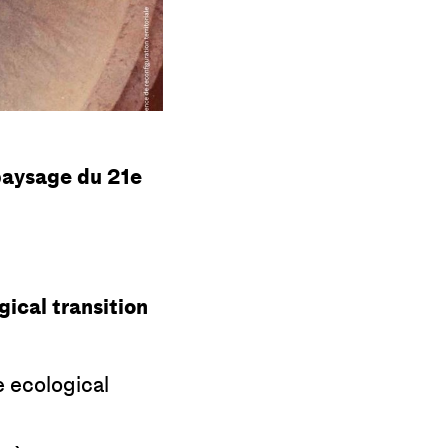
-paysage du 21e
ical transition
e ecological