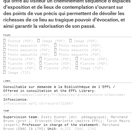
qui offre au visiteur un cheminement séquencé d'espaces
d'exposition et de lieux de contemplation s'ouvrant sur
des points de vue précis qui permettent de dévoiler les
richesses de ce lieu au tragique pouvoir d'évocation, et
ainsi garantir la valorisation de son passé.
FILES
Énoncé (PDF)
Image (PDF)
Image (PDF)
,
,
,
Photo maquette (PDF)
Photo maquette (PDF)
,
,
Photo maquette (PDF)
Photo maquette (PDF)
,
,
Photo maquette (PDF)
Photo maquette (PDF)
,
,
Planche (PDF)
Planche (PDF)
Planche (PDF)
,
,
,
Planche (PDF)
Planche (PDF)
Planche (PDF)
,
,
,
Planche (PDF)
Planche (PDF)
Image (TIF)
,
,
,
Image (TIF)
LINKS
Consultable sur demande à la Bibliothèque de l'EPFL /
Offered in consultation at the EPFL Library:
epfl.ch/campus/library/fr/domaines/architecture-urbanisme/
Infoscience:
infoscience.epfl.ch/record/222647
TEAM
Supervision team:
Dietz Dieter (dir. pédagogique); Marchand
Bruno (prof.); Erckrath Charlotte (maître EPFL); Turin Mauro
(expert)
Professor in charge of the statement:
Marchand
Bruno (ENAC IA LTH2)
Unit:
ALICE
,
ENAC
,
LTH2