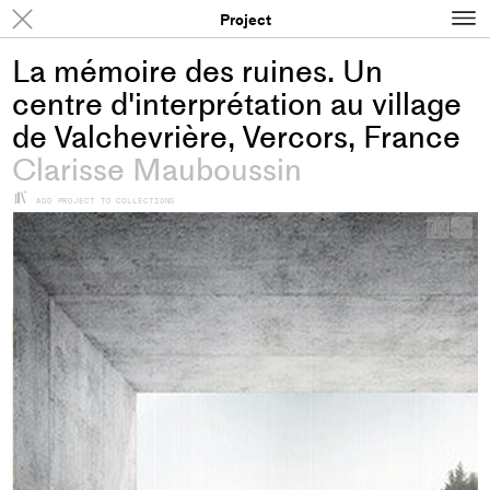
N
Results
Project
La mémoire des ruines. Un
centre d'interprétation au village
de Valchevrière, Vercors, France
Clarisse Mauboussin
+
ADD PROJECT TO COLLECTIONS
+
Add
proje
to
colle