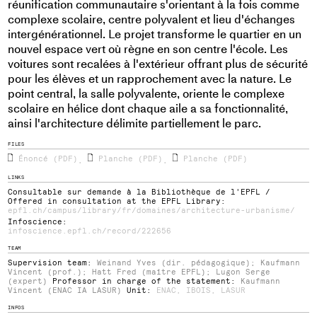
réunification communautaire s'orientant à la fois comme
complexe scolaire, centre polyvalent et lieu d'échanges
intergénérationnel. Le projet transforme le quartier en un
nouvel espace vert où règne en son centre l'école. Les
voitures sont recalées à l'extérieur offrant plus de sécurité
pour les élèves et un rapprochement avec la nature. Le
point central, la salle polyvalente, oriente le complexe
scolaire en hélice dont chaque aile a sa fonctionnalité,
ainsi l'architecture délimite partiellement le parc.
FILES
Énoncé (PDF)
Planche (PDF)
Planche (PDF)
,
,
LINKS
Consultable sur demande à la Bibliothèque de l'EPFL /
Offered in consultation at the EPFL Library:
epfl.ch/campus/library/fr/domaines/architecture-urbanisme/
Infoscience:
infoscience.epfl.ch/record/222656
TEAM
Supervision team:
Weinand Yves (dir. pédagogique); Kaufmann
Vincent (prof.); Hatt Fred (maître EPFL); Lugon Serge
(expert)
Professor in charge of the statement:
Kaufmann
Vincent (ENAC IA LASUR)
Unit:
ENAC
,
IBOIS
,
LASUR
INFOS