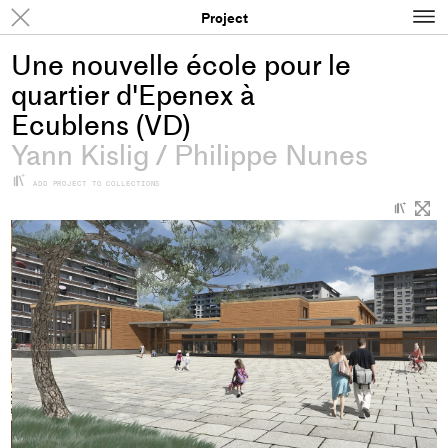
N
Results
Project
Une nouvelle école pour le
quartier d'Epenex à
Ecublens (VD)
Yann Kislig
/
Philippe Nunes
+
ADD PROJECT TO COLLECTIONS
+
Add
proje
to
colle