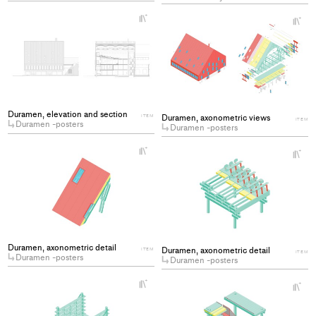
+
+
Add
Ad
project
pro
to
to
collections
col
Duramen, elevation and section
Duramen, axonometric views
ITEM
ITEM
Duramen -posters
Duramen -posters
+
+
Add
Ad
project
pro
to
to
collections
col
Duramen, axonometric detail
Duramen, axonometric detail
ITEM
ITEM
Duramen -posters
Duramen -posters
+
+
Add
Ad
project
pro