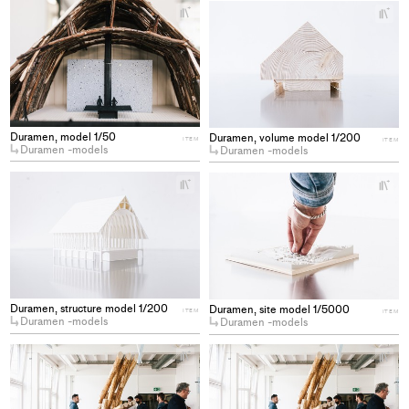
+
+
Add
Ad
project
pro
to
to
collections
col
Duramen, model 1/50
Duramen, volume model 1/200
ITEM
ITEM
Duramen -models
Duramen -models
+
+
Add
Ad
project
pro
to
to
collections
col
Duramen, structure model 1/200
Duramen, site model 1/5000
ITEM
ITEM
Duramen -models
Duramen -models
+
+
Add
Ad
project
pro
to
to