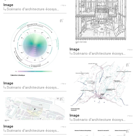
to
Image
ITEM
col
Scénario d’architecture écosystémique
+
Add
project
to
collections
Image
ITEM
Scénario d’architecture écosystémique
+
Ad
pro
to
Image
ITEM
col
Scénario d’architecture écosystémique
+
Add
project
to
Image
ITEM
Scénario d’architecture écosystémique
collections
Image
ITEM
Scénario d’architecture écosystémique
+
Ad