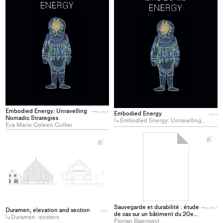
to
to
collections
col
Embodied Energy: Unravelling
Embodied Energy
PROJECT
ITEM
Nomadic Strategies
Embodied Energy: Unravelling Nomadic Strategies
Eva Marie Coleen Collier
+
+
Ad
Add
pro
project
to
to
col
collections
Sauvegarde et durabilité : étude
PROJECT
Duramen, elevation and section
ITEM
de cas sur un bâtiment du 20e
Duramen -posters
siècle
Florian Baeriswyl