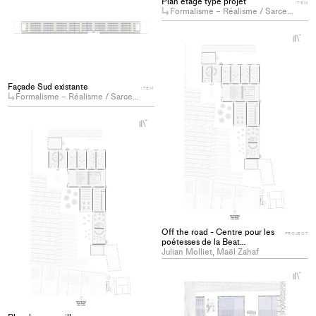
Plan étage type projet
ITEM
project
Formalisme – Réalisme / Sarcelles VI
to
collections
+
Ad
pro
to
Façade Sud existante
col
ITEM
Formalisme – Réalisme / Sarcelles VI
+
Add
project
to
collections
Off the road - Centre pour les
PROJECT
poétesses de la Beat
Generation à Marseille
Julian Molliet, Maël Zahaf
+
Ad
pro
to