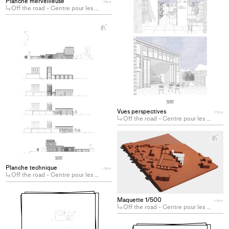
Planche merveilleuse
ITEM
Off the road - Centre pour les poétesses de la Beat Generation à Marseille
col
+
Add
project
to
collections
Vues perspectives
ITEM
Off the road - Centre pour les poétesses de la Beat Generation à Marseille
+
Ad
pro
to
Planche technique
ITEM
Off the road - Centre pour les poétesses de la Beat Generation à Marseille
col
Maquette 1/500
ITEM
Off the road - Centre pour les poétesses de la Beat Generation à Marseille