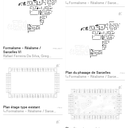
Formalisme – Réalisme / Sarcelles VI
to
collections
+
Ad
pro
to
col
Formalisme – Réalisme /
PROJECT
Sarcelles VI
Rafael Ferreira Da Silva, Gregorio Ernesto Heim, Julian Molliet
+
Add
Plan du phasage de Sarcelles
ITEM
project
Formalisme – Réalisme / Sarcelles VI
to
collections
+
Ad
pro
to
Plan étage type existant
col
ITEM
Formalisme – Réalisme / Sarcelles VI
+
Add