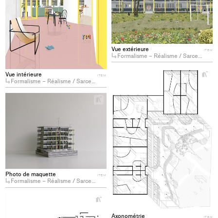
Vue extérieure
ITEM
Formalisme – Réalisme / Sarcelles VI
+
Vue intérieure
ITEM
Ad
Formalisme – Réalisme / Sarcelles VI
pro
+
to
Add
col
project
to
collections
Photo de maquette
ITEM
Formalisme – Réalisme / Sarcelles VI
+
Add
project
Axonométrie
ITEM