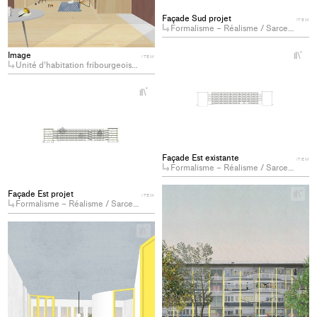
Façade Sud projet
ITEM
Formalisme – Réalisme / Sarcelles VI
+
Image
ITEM
Ad
Unité d’habitation fribourgeoise en quête identitaire: requalification d’un ensemble de logements sociaux au Schönberg
pro
+
to
Add
col
project
to
collections
Façade Est existante
ITEM
Formalisme – Réalisme / Sarcelles VI
+
Façade Est projet
ITEM
Ad
Formalisme – Réalisme / Sarcelles VI
pro
+
to
Add
col
project
to
collections