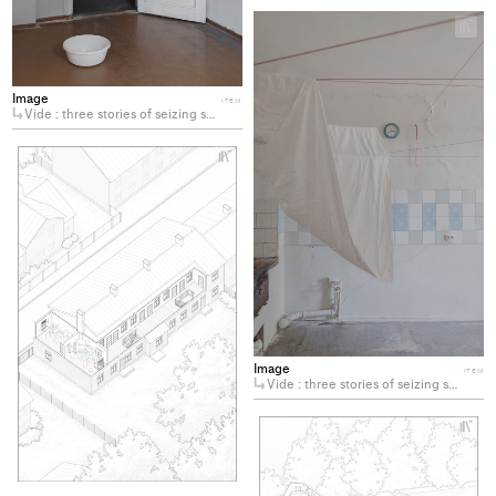
+
Ad
pro
to
Image
ITEM
col
Vide : three stories of seizing space for other performances
+
Add
project
to
collections
Image
ITEM
Vide : three stories of seizing space for other performances
+
Ad
pro
to