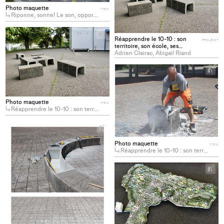
col
Photo maquette
ITEM
Riponne, sonne! Le son, opportunité et alternative pour l’aménagement de l’espace public
+
Réapprendre le 10-10 : son
Add
PROJECT
territoire, son école, ses
project
habitants
Adrien Clairac, Abigail Riand
to
+
collections
Ad
pro
to
Photo maquette
ITEM
col
Réapprendre le 10-10 : son territoire, son école, ses habitants
+
Add
Photo maquette
project
ITEM
Réapprendre le 10-10 : son territoire, son école, ses habitants
to
collections
+
Ad
pro
to
col