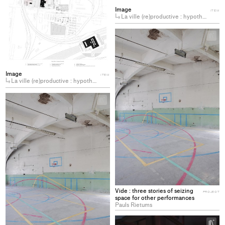
Image
ITEM
La ville (re)productive : hypothèse d’un redéveloppement anti-spéculatif
+
Ad
pro
to
col
Image
ITEM
La ville (re)productive : hypothèse d’un redéveloppement anti-spéculatif
+
Add
project
to
collections
Vide : three stories of seizing
PROJECT
space for other performances
Pauls Rietums
+