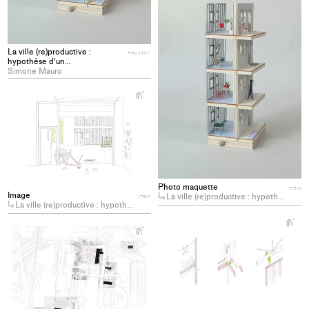
to
col
La ville (re)productive :
PROJECT
hypothèse d’un
redéveloppement anti-
Simone Mauro
spéculatif
+
Add
project
to
collections
Photo maquette
ITEM
Image
La ville (re)productive : hypothèse d’un redéveloppement anti-spéculatif
ITEM
La ville (re)productive : hypothèse d’un redéveloppement anti-spéculatif
+
+
Ad
Add
pro
project
to
to
col
collections