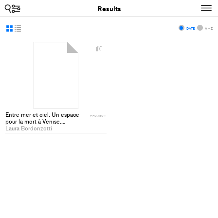
Search
N
Results
Display
Display
DATE
A - Z
as
as
+
grid
list
Add
project
to
collections
Entre mer et ciel. Un espace
PROJECT
pour la mort à Venise.
Requalification, extension de
Laura Bordonzotti
San Michele in Isola (I)