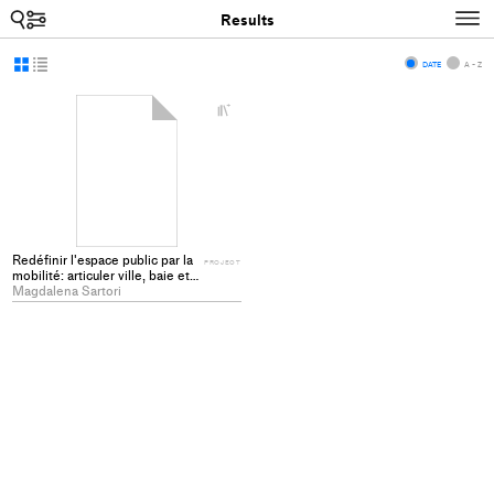
Search
N
Results
Display
Display
DATE
A - Z
as
as
+
grid
list
Add
project
to
collections
Redéfinir l'espace public par la
PROJECT
mobilité: articuler ville, baie et
port à Montevideo (Uruguay)
Magdalena Sartori