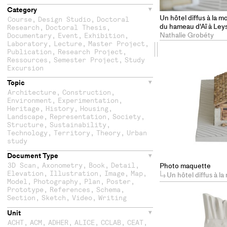
Category
Un hôtel diffus à la 
Course
,
Design Studio
,
Doctoral
du hameau d'Aï à Ley
Research
,
Doctoral Thesis
,
Nathalie Grobéty
Documentary
,
Event
,
Exhibition
,
Laboratory
,
Lecture
,
Master Project
,
Drag
Publication
,
Research Project
,
Ressources
,
Semester Project
,
Study
the
Excursion
Topic
second
Architecture
,
Construction
,
Environment
,
Experimentation
,
column
Heritage
,
History
,
Housing
,
Landscape
,
Representation
,
Society
,
Structure
,
Sustainability
,
Technology
,
Territory
,
Theory
,
Urban
study
Document Type
Photo maquette
3D Scan
,
Axonometry
,
Book
,
Detail
,
Elevation
,
Illustration
,
Image
,
Map
,
Un hôtel diffus à la montagne
Model
,
Photography
,
Plan
,
Poster
,
Prototype
,
References
,
Schema
,
Section
,
Sketch
,
Video
,
Writing
Unit
ACHT
,
ACM
,
ADHER
,
ALICE
,
CCLAB
,
CEAT
,