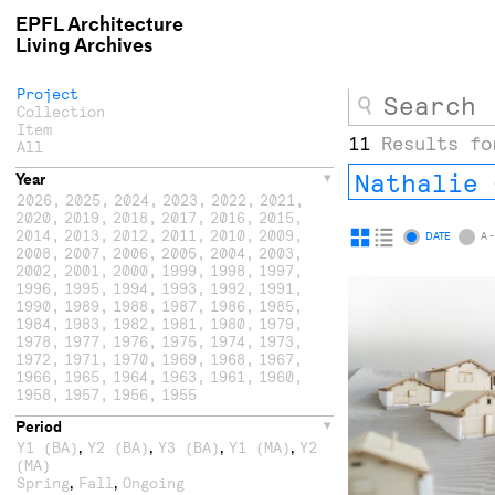
EPFL Architecture
Living Archives
Project
Collection
Item
11
Results fo
All
Nathalie 
Year
2026
,
2025
,
2024
,
2023
,
2022
,
2021
,
2020
,
2019
,
2018
,
2017
,
2016
,
2015
,
2014
,
2013
,
2012
,
2011
,
2010
,
2009
,
Display
Display
DATE
A -
2008
,
2007
,
2006
,
2005
,
2004
,
2003
,
as
as
2002
,
2001
,
2000
,
1999
,
1998
,
1997
,
1996
,
1995
,
1994
,
1993
,
1992
,
1991
,
grid
list
1990
,
1989
,
1988
,
1987
,
1986
,
1985
,
1984
,
1983
,
1982
,
1981
,
1980
,
1979
,
1978
,
1977
,
1976
,
1975
,
1974
,
1973
,
1972
,
1971
,
1970
,
1969
,
1968
,
1967
,
1966
,
1965
,
1964
,
1963
,
1961
,
1960
,
1958
,
1957
,
1956
,
1955
Period
,
,
,
,
Y1 (BA)
Y2 (BA)
Y3 (BA)
Y1 (MA)
Y2
(MA)
,
,
Spring
Fall
Ongoing