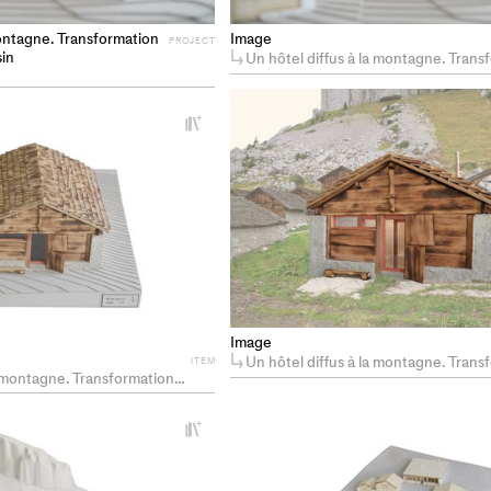
montagne. Transformation
Image
PROJECT
sin
Un hôtel diffus à la montagne. Transformation du hameau
+
Add
project
to
collections
Image
Un hôtel diffus à la montagne. Transformation du hameau
ITEM
. Transformation du hameau d'Aï à Leysin
+
Add
project