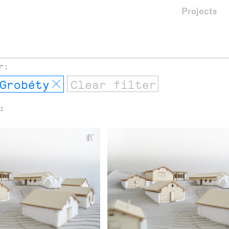
Projects
r:
Grobéty
Remove
 Z
+
Add
project
to
collections