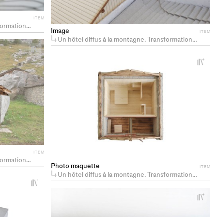
ITEM
 d'Aï à Leysin
Image
ITEM
Un hôtel diffus à la montagne. Transformation du hameau d'Aï à Leysin
+
Add
+
Ad
project
pr
to
to
collections
co
ITEM
 d'Aï à Leysin
Photo maquette
ITEM
Un hôtel diffus à la montagne. Transformation du hameau d'Aï à Leysin
+
Add
+
Ad
project