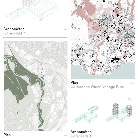
collections
pro
to
col
Axonométrie
ITEM
Paris RATP
+
Add
project
to
collections
Plan
ITEM
Lausanne Ouest-Venoge Bussigny
+
Ad
pro
to
col
Axonométrie
ITEM
Plan
Paris RATP
ITEM