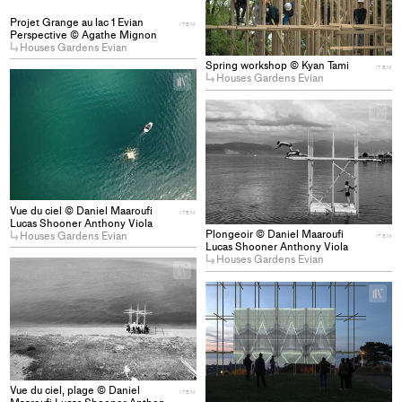
col
Projet Grange au lac 1 Evian
ITEM
Perspective © Agathe Mignon
Houses Gardens Evian
Spring workshop © Kyan Tami
ITEM
Houses Gardens Evian
+
Add
project
+
Ad
to
pro
collections
to
col
Vue du ciel © Daniel Maaroufi
ITEM
Lucas Shooner Anthony Viola
Plongeoir © Daniel Maaroufi
Houses Gardens Evian
ITEM
Lucas Shooner Anthony Viola
Houses Gardens Evian
+
Add
+
project
Ad
to
pro
collections
to
col
Vue du ciel, plage © Daniel
ITEM