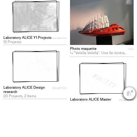
+
Ad
pro
to
col
Laboratory ALICE Y1 Projects
COLLECTION
12 Projects
Photo maquette
ITEM
"Velella Velella". Une île itinérante pour la musique acoustique
Laboratory ALICE Design
COLLECTION
research
0
20 Projects, 2 Items
Laboratory ALICE Master
COLLECTION
Colle
Projects
163 Projects