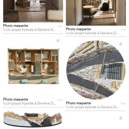
Photo maquette
ITEM
Photo maquette
Un projet hybride à Genève.Du logement coopératif sur un dépôt de transport public (Genève)
ITEM
Un projet hybride à Genève.Du logement coopératif sur un dépôt de transport public (Genève)
+
+
Add
Ad
project
pro
to
to
collections
col
Photo maquette
ITEM
Photo maquette
Un projet hybride à Genève.Du logement coopératif sur un dépôt de transport public (Genève)
ITEM
Un projet hybride à Genève.Du logement coopératif sur un dépôt de transport public (Genève)
+
Add
+
Ad
project
pro