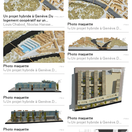
Un projet hybride à Genève.Du
PROJECT
logement coopératif sur un
Photo maquette
dépôt de transport
Louis Chabod, Nicolas Hanssens
ITEM
Un projet hybride à Genève.Du logement coopératif sur un dépôt de transport public (Genève)
public (Genève)
+
Add
+
Ad
project
pro
to
Photo maquette
to
ITEM
collections
Un projet hybride à Genève.Du logement coopératif sur un dépôt de transport public (Genève)
col
Photo maquette
ITEM
+
Un projet hybride à Genève.Du logement coopératif sur un dépôt de transport public (Genève)
Ad
pro
+
Add
to
project
col
to
Photo maquette
ITEM
Un projet hybride à Genève.Du logement coopératif sur un dépôt de transport public (Genève)
collections
+
Add
Photo maquette
ITEM
project
Un projet hybride à Genève.Du logement coopératif sur un dépôt de transport public (Genève)
to
Photo maquette
ITEM