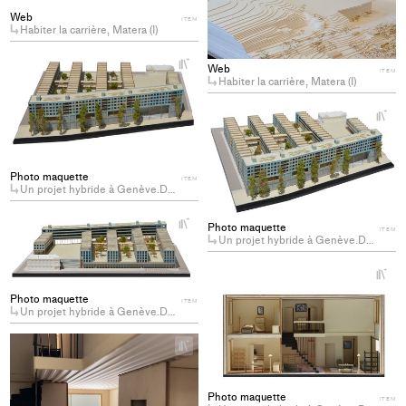
col
Web
ITEM
Habiter la carrière, Matera (I)
+
Web
Add
ITEM
Habiter la carrière, Matera (I)
project
to
+
Ad
collections
pro
to
Photo maquette
ITEM
col
Un projet hybride à Genève.Du logement coopératif sur un dépôt de transport public (Genève)
+
Photo maquette
ITEM
Add
Un projet hybride à Genève.Du logement coopératif sur un dépôt de transport public (Genève)
project
to
+
Ad
collections
Photo maquette
pro
ITEM
Un projet hybride à Genève.Du logement coopératif sur un dépôt de transport public (Genève)
to
col
+
Add
project
to
Photo maquette
ITEM