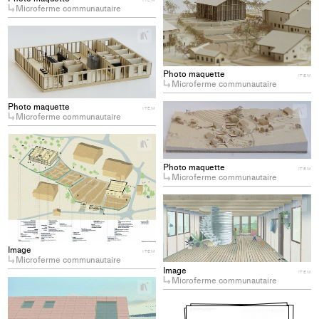
Microferme communautaire
to
col
+
Add
project
to
Photo maquette
ITEM
Microferme communautaire
collections
Photo maquette
+
ITEM
Microferme communautaire
Ad
pro
+
to
Add
col
project
Photo maquette
ITEM
Microferme communautaire
to
collections
+
Ad
pro
to
Image
ITEM
col
Microferme communautaire
Image
ITEM
Microferme communautaire
+
Add
project