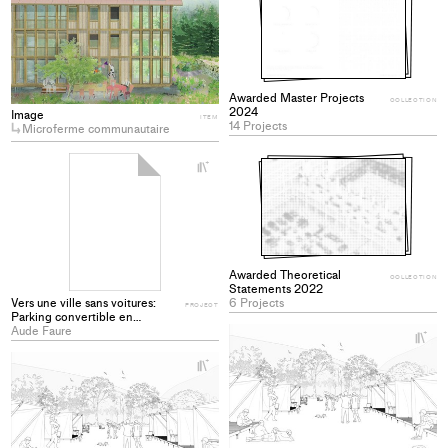
to
collections
Awarded Master Projects
COLLECTION
2024
Image
ITEM
14 Projects
Microferme communautaire
+
Add
project
to
collections
Awarded Theoretical
COLLECTION
Statements 2022
Vers une ville sans voitures:
6 Projects
PROJECT
Parking convertible en
logements pour le nouveau
Aude Faure
+
quartier de Malley
Ad
+
pro
Add
to
project
col
to
collections