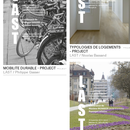
collections
TYPOLOGIES DE LOGEMENTS
PROJ
- PROJECT
LAST / Nicolas Bassand
MOBILITE DURABLE - PROJECT
PROJECT
LAST / Philippe Gasser