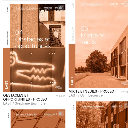
+
Add
project
to
collections
MIXITE ET SEUILS - PROJECT
PROJ
OBSTACLES ET
LAST / Cyril Lecoultre
PROJECT
OPPORTUNITES - PROJECT
LAST / Stephane Buchhofer
+
Add
project