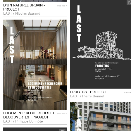
D'UN NATUREL URBAIN -
PROJECT
PROJECT
LAST / Nicolas Bassand
+
Add
project
to
collections
FRUCTUS - PROJECT
PROJ
LAST / Pierre Bonnet
LOGEMENT : RECHERCHES ET
PROJECT
DECOUVERTES - PROJECT
LAST / Philippe Bonhôte
+