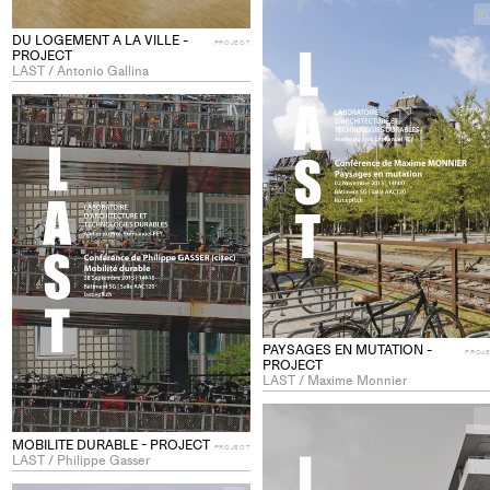
DU LOGEMENT A LA VILLE -
PROJECT
PROJECT
LAST / Antonio Gallina
+
Add
project
to
collections
PAYSAGES EN MUTATION -
PROJ
PROJECT
LAST / Maxime Monnier
MOBILITE DURABLE - PROJECT
PROJECT
LAST / Philippe Gasser