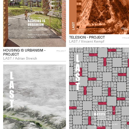
TELESION - PROJECT
PROJ
LAST / Vincent Kempf
HOUSING IS URBANISM -
PROJECT
PROJECT
LAST / Adrian Streich
+
Add
project
to
collections