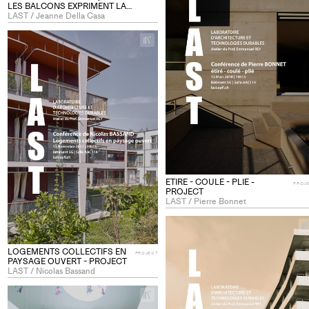
LES BALCONS EXPRIMENT LA
DIFFERENCE - PROJECT
LAST / Jeanne Della Casa
+
Add
project
to
collections
ETIRE - COULE - PLIE -
PROJ
PROJECT
LAST / Pierre Bonnet
LOGEMENTS COLLECTIFS EN
PROJECT
PAYSAGE OUVERT - PROJECT
LAST / Nicolas Bassand
+
Add