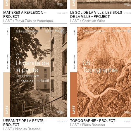
MATIERES A REFLEXION -
LE SOL DE LA VILLE, LES SOLS
PROJECT
PROJ
PROJECT
DE LA VILLE - PROJECT
LAST / Tanya Zein et Véronique Favre
LAST / Christian Gilot
+
Add
project
to
collections
URBANITE DE LA PENTE -
TOPOGRAPHIE - PROJECT
PROJECT
PROJ
PROJECT
LAST / Floris Besserer
LAST / Nicolas Bassand