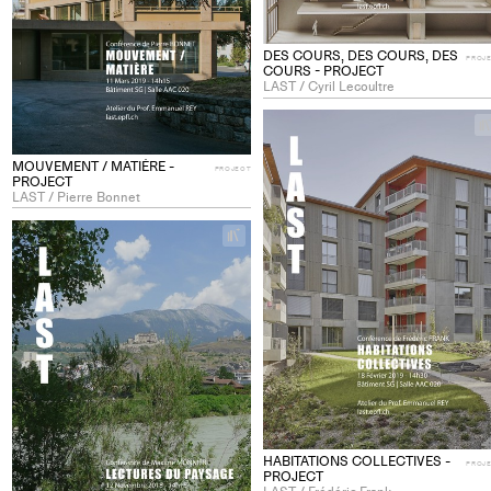
DES COURS, DES COURS, DES
PROJ
COURS - PROJECT
LAST / Cyril Lecoultre
MOUVEMENT / MATIÈRE -
PROJECT
PROJECT
LAST / Pierre Bonnet
+
Add
project
to
collections
HABITATIONS COLLECTIVES -
PROJ
PROJECT