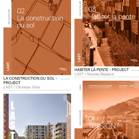
to
collections
HABITER LA PENTE - PROJECT
PROJ
LAST / Nicolas Bassand
LA CONSTRUCTION DU SOL -
PROJECT
PROJECT
LAST / Christian Gilot
+
Add
project
to
collections