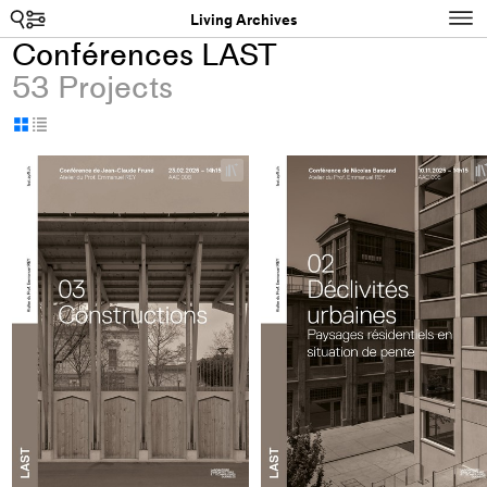
Search
N
Living Archives
Conférences LAST
53 Projects
Display
Display
as
as
+
grid
table
Add
project
to
collections