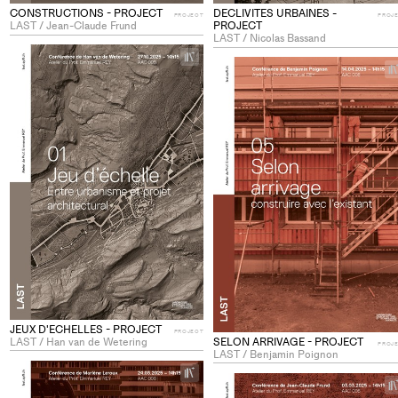
CONSTRUCTIONS - PROJECT
DECLIVITES URBAINES -
PROJECT
PROJ
LAST / Jean-Claude Frund
PROJECT
LAST / Nicolas Bassand
+
Add
project
to
collections
JEUX D'ECHELLES - PROJECT
PROJECT
LAST / Han van de Wetering
SELON ARRIVAGE - PROJECT
PROJ
LAST / Benjamin Poignon
+
Add