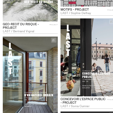
MOTIFS - PROJECT
PROJ
LAST / Sophie Delhay
GEO-RECIT DU RISQUE -
PROJECT
PROJECT
LAST / Bertrand Vignal
+
Add
project
to
collections
CONCEVOIR L'ESPACE PUBLIC
PROJ
- PROJECT
LAST / Sonia Curnier