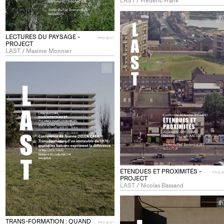
LAST / Frédéric Frank
LECTURES DU PAYSAGE -
PROJECT
PROJECT
LAST / Maxime Monnier
+
Add
project
to
collections
ÉTENDUES ET PROXIMITÉS -
PROJ
PROJECT
LAST / Nicolas Bassand
TRANS-FORMATION : QUAND
PROJECT