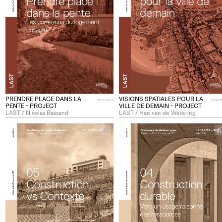
PRENDRE PLACE DANS LA
VISIONS SPATIALES POUR LA
PROJECT
PROJ
PENTE - PROJECT
VILLE DE DEMAIN - PROJECT
LAST / Nicolas Bassand
LAST / Han van de Wetering
+
Add
project
to
collections