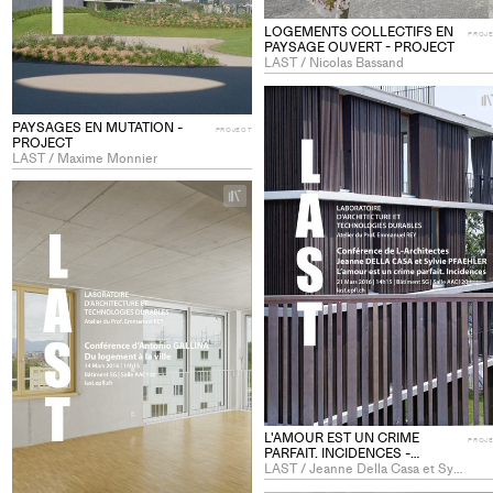
LOGEMENTS COLLECTIFS EN
PROJ
PAYSAGE OUVERT - PROJECT
LAST / Nicolas Bassand
PAYSAGES EN MUTATION -
PROJECT
PROJECT
LAST / Maxime Monnier
+
Add
project
to
collections
L'AMOUR EST UN CRIME
PROJ
PARFAIT. INCIDENCES -
PROJECT
LAST / Jeanne Della Casa et Sylvie Pfaehler