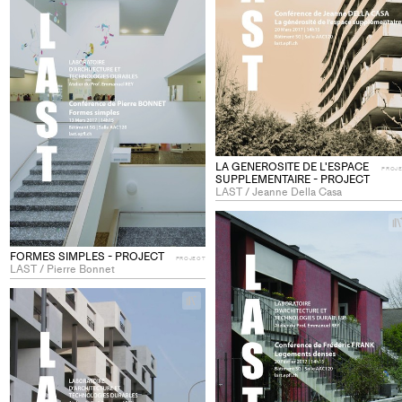
project
to
collections
LA GENEROSITE DE L'ESPACE
PROJ
SUPPLEMENTAIRE - PROJECT
LAST / Jeanne Della Casa
FORMES SIMPLES - PROJECT
PROJECT
LAST / Pierre Bonnet
+
Add
project
to
collections