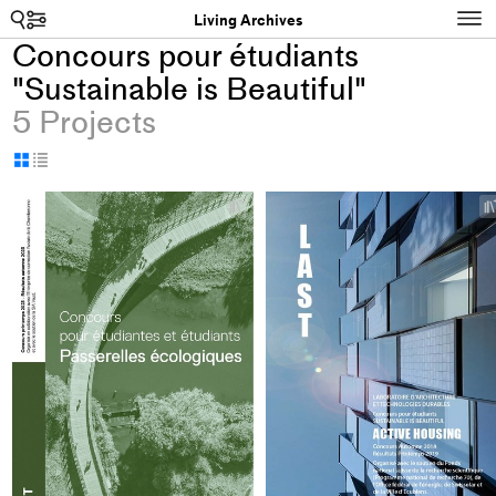
Search
N
Living Archives
Concours pour étudiants
"Sustainable is Beautiful"
5 Projects
Display
Display
as
as
+
grid
table
Add
project
to
collections