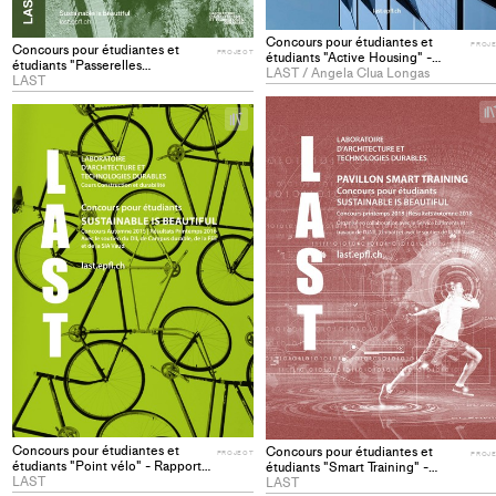
Concours pour étudiantes et
PROJ
Concours pour étudiantes et
PROJECT
étudiants "Active Housing" -
étudiants "Passerelles
Rapport du jury - PROJECT
LAST / Angela Clua Longas
écologiques" - Rapport du jury -
LAST
PROJECT
+
Add
project
to
collections
Concours pour étudiantes et
Concours pour étudiantes et
PROJECT
PROJ
étudiants "Point vélo" - Rapport
étudiants "Smart Training" -
du jury - PROJECT
LAST
Rapport du jury - PROJECT
LAST