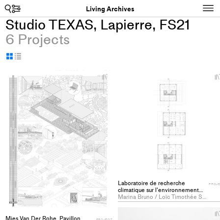
Search
N
Living Archives
Studio TEXAS, Lapierre, FS21
6 Projects
Display
Display
as
as
+
grid
table
Add
project
to
collections
Laboratoire de recherche
PROJ
climatique sur l'environnement
urbain - PROJECT
Marina Bruno / Loïc Timothée Schwab
Mies Van Der Rohe, Pavillon
PROJECT