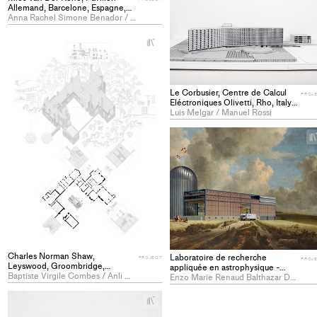
Allemand, Barcelone, Espagne,
1929 - PROJECT
Anna Rachel Simone Benador / Marine Annette Frey
+
Add
project
to
Le Corbusier, Centre de Calcul
collections
PROJ
Eléctroniques Olivetti, Rho, Italy,
1963 - PROJECT
Luis Melgar / Manuel Rossi
Charles Norman Shaw,
Laboratoire de recherche
PROJECT
PROJ
Leyswood, Groombridge,
appliquée en astrophysique -
Angleterre, 1868 - PROJECT
Baptiste Virgile Combes / Anli Guo
Night Club Astro - PROJECT
Enzo Marie Renaud Balthazar De Moustier / Jean Richter
+
Add