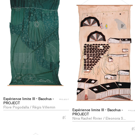
Expérience limite III - Bacchus -
PROJECT
PROJECT
Flore Pogodalla / Régis Villemin
Expérience limite III - Bacchus -
PROJ
PROJECT
+
Nina Rachel Rivier / Eleonora Smilla Suà
Add
project
to