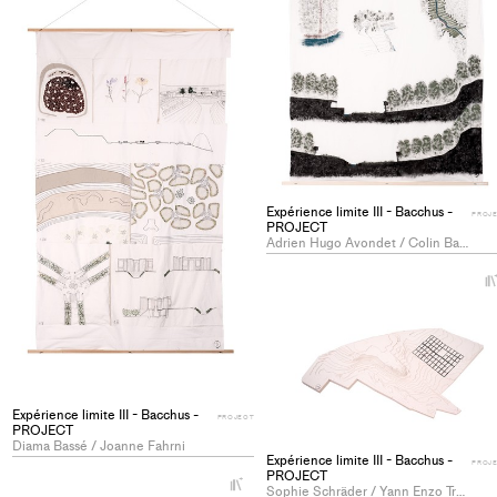
Expérience limite III - Bacchus -
PROJ
PROJECT
Adrien Hugo Avondet / Colin Baumgartner
Expérience limite III - Bacchus -
PROJECT
PROJECT
Diama Bassé / Joanne Fahrni
Expérience limite III - Bacchus -
PROJ
PROJECT
+
Sophie Schräder / Yann Enzo Tronchin
Add