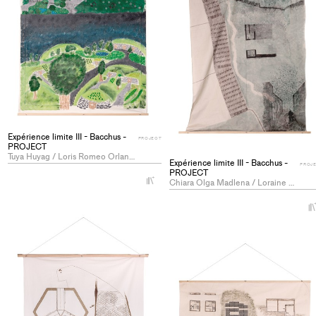
Expérience limite III - Bacchus -
PROJECT
PROJECT
Tuya Huyag / Loris Romeo Orlando
Expérience limite III - Bacchus -
PROJ
PROJECT
+
Chiara Olga Madlena / Loraine Marques Antunes
Add
project
to
collections