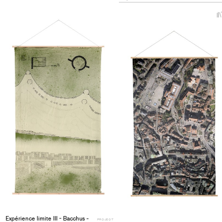
project
to
collections
Expérience limite III - Bacchus -
PROJECT