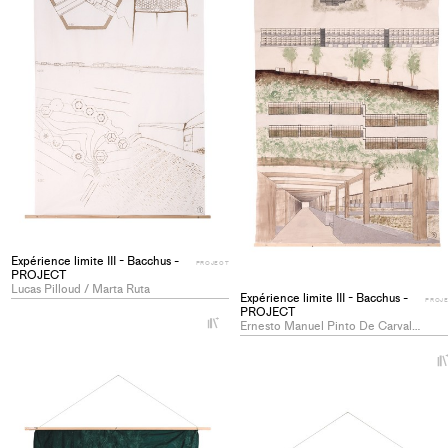
Expérience limite III - Bacchus -
PROJECT
PROJECT
Lucas Pilloud / Marta Ruta
Expérience limite III - Bacchus -
PROJ
PROJECT
+
Ernesto Manuel Pinto De Carvalho / Nikita Turelli
Add
project
to
collections