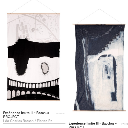
collections
Expérience limite III - Bacchus -
PROJECT
PROJECT
Léo Charles Besson / Florian Perrenoud
Expérience limite III - Bacchus -
PROJ
PROJECT