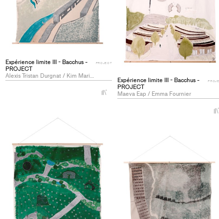
Expérience limite III - Bacchus -
PROJECT
PROJECT
Alexis Tristan Durgnat / Kim Marine Martinson
Expérience limite III - Bacchus -
PROJ
PROJECT
+
Maeva Eap / Emma Fournier
Add
project
to
collections