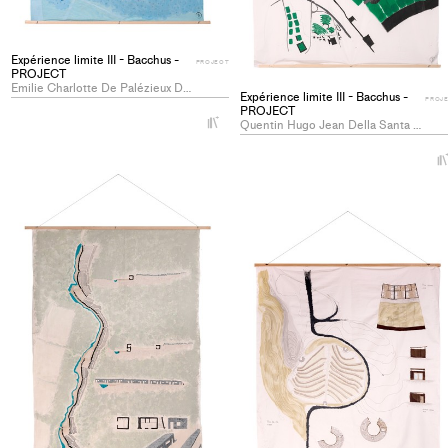
Expérience limite III - Bacchus -
PROJECT
PROJECT
Emilie Charlotte De Palézieux Dit Falconnet / Zoé Camille Rosalie Savary
Expérience limite III - Bacchus -
PROJ
PROJECT
+
Quentin Hugo Jean Della Santa / Raphaël Pascal Hadorn
Add
project
to
collections